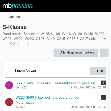
Baureihen
S-Klasse
Rund um die Baureihen W108 & 109, W116, W126, W140, W220,
W221, W222, W223, C126, C140, C215, C216 & C217 (inkl. der V
und X Varianten)
Alle als gelesen markieren
Letzte Antwort
Filter
S63 in sehr…spezieller…Manufaktur-Konfiguration
8
Jorge22
9. Oktober 2025 um 23:39
W223 S580 Hitze bedingte Beule auf der
2
Motorhaube
Gato12
19. Januar 2025 um 14:12