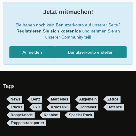
Jetzt mitmachen!
Sie haben noch kein Benutzerkonto auf unserer Seite?
Registrieren Sie sich kostenlos
und nehmen Sie an
unserer Community teil!
Anmelden
Benutzerkonto erstellen
Tags
News
Benz
Mercedes
Allgemein
Zetros
Trucks
8x8
Arocs 6x6
Container
Defence
Doppelwinde
Kasbine
Special Truck
Truppentransporter