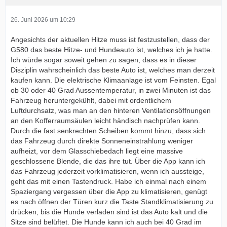
26. Juni 2026 um 10:29
Angesichts der aktuellen Hitze muss ist festzustellen, dass der
G580 das beste Hitze- und Hundeauto ist, welches ich je hatte.
Ich würde sogar soweit gehen zu sagen, dass es in dieser
Disziplin wahrscheinlich das beste Auto ist, welches man derzeit
kaufen kann. Die elektrische Klimaanlage ist vom Feinsten. Egal
ob 30 oder 40 Grad Aussentemperatur, in zwei Minuten ist das
Fahrzeug heruntergekühlt, dabei mit ordentlichem
Luftdurchsatz, was man an den hinteren Ventilationsöffnungen
an den Kofferraumsäulen leicht händisch nachprüfen kann.
Durch die fast senkrechten Scheiben kommt hinzu, dass sich
das Fahrzeug durch direkte Sonneneinstrahlung weniger
aufheizt, vor dem Glasschiebedach liegt eine massive
geschlossene Blende, die das ihre tut. Über die App kann ich
das Fahrzeug jederzeit vorklimatisieren, wenn ich aussteige,
geht das mit einen Tastendruck. Habe ich einmal nach einem
Spaziergang vergessen über die App zu klimatisieren, genügt
es nach öffnen der Türen kurz die Taste Standklimatisierung zu
drücken, bis die Hunde verladen sind ist das Auto kalt und die
Sitze sind belüftet. Die Hunde kann ich auch bei 40 Grad im