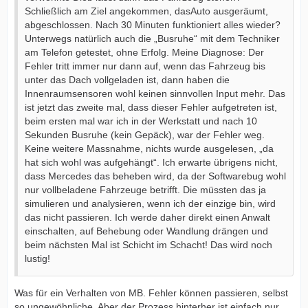
Schließlich am Ziel angekommen, dasAuto ausgeräumt,
abgeschlossen. Nach 30 Minuten funktioniert alles wieder?
Unterwegs natürlich auch die „Busruhe“ mit dem Techniker
am Telefon getestet, ohne Erfolg. Meine Diagnose: Der
Fehler tritt immer nur dann auf, wenn das Fahrzeug bis
unter das Dach vollgeladen ist, dann haben die
Innenraumsensoren wohl keinen sinnvollen Input mehr. Das
ist jetzt das zweite mal, dass dieser Fehler aufgetreten ist,
beim ersten mal war ich in der Werkstatt und nach 10
Sekunden Busruhe (kein Gepäck), war der Fehler weg.
Keine weitere Massnahme, nichts wurde ausgelesen, „da
hat sich wohl was aufgehängt“. Ich erwarte übrigens nicht,
dass Mercedes das beheben wird, da der Softwarebug wohl
nur vollbeladene Fahrzeuge betrifft. Die müssten das ja
simulieren und analysieren, wenn ich der einzige bin, wird
das nicht passieren. Ich werde daher direkt einen Anwalt
einschalten, auf Behebung oder Wandlung drängen und
beim nächsten Mal ist Schicht im Schacht! Das wird noch
lustig!
Was für ein Verhalten von MB. Fehler können passieren, selbst
so ungewöhnliche. Aber der Prozess hinterher ist einfach nur