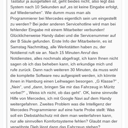
Tastatur ja ausgefallen ist, geht beides nicht, also legt das
System nach 10 Sekunden auf „es ist keine Eingabe erfolgt,
auf Wiedersehen“. Wie dumm muss man als
Programmierer bei Mercedes eigentlich sein um eingestellt
zu werden? Bei jeder anderen Servicehotline wird man bei
fehlender Eingabe mit einem Mitarbeiter verbunden!
Glücklicherweise Handy dabei und die Servicenummer auf
der B Säule gefunden. Erste Info der Mitarbeiterin, es ist
Samstag Nachmittag, alle Werkstätten haben zu, der
Notdienst ruft sie an. Nach 15 Minuten Anruf des
Notdienstes, alles nochmals abgefragt, ich kann Ihnen nicht
sagen ob ich das beheben kann, ich erkundige mich und
rufe zurück. Dann nach weiteren 30 Minuten, da muss wohl
die komplette Software neu aufgespielt werden, ich könnte
ihnen in Hamburg einen Leihwagen besorgen. „G Klasse?“ ,
„Nein“, und „dann, bringen Sie mir das Fahrzeug in Müritz
vorbei?“ „ Weiss ich nicht, ob das geht“. OK, keine sinnvolle
Hilfe von Mercedes, ich mit Google Navi auf dem Handy
weitergefahren. Zweites Problem was die Intelligenz der
Mercedes Programmierer auf eine harte Probe stellt: Was
soll ein Diebstahlschutz mit dem man weiterfahren kann,
nur alle sinnvollen Komfortsysteme fehlen? Glaubt man der
verwöhnte Dieb lässt dann das Fahrzeug stehen?