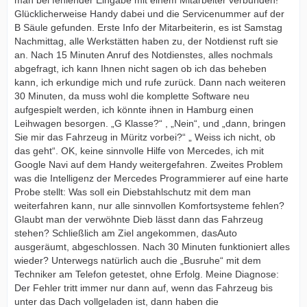
man bei fehlender Eingabe mit einem Mitarbeiter verbunden!
Glücklicherweise Handy dabei und die Servicenummer auf der
B Säule gefunden. Erste Info der Mitarbeiterin, es ist Samstag
Nachmittag, alle Werkstätten haben zu, der Notdienst ruft sie
an. Nach 15 Minuten Anruf des Notdienstes, alles nochmals
abgefragt, ich kann Ihnen nicht sagen ob ich das beheben
kann, ich erkundige mich und rufe zurück. Dann nach weiteren
30 Minuten, da muss wohl die komplette Software neu
aufgespielt werden, ich könnte ihnen in Hamburg einen
Leihwagen besorgen. „G Klasse?“ , „Nein“, und „dann, bringen
Sie mir das Fahrzeug in Müritz vorbei?“ „ Weiss ich nicht, ob
das geht“. OK, keine sinnvolle Hilfe von Mercedes, ich mit
Google Navi auf dem Handy weitergefahren. Zweites Problem
was die Intelligenz der Mercedes Programmierer auf eine harte
Probe stellt: Was soll ein Diebstahlschutz mit dem man
weiterfahren kann, nur alle sinnvollen Komfortsysteme fehlen?
Glaubt man der verwöhnte Dieb lässt dann das Fahrzeug
stehen? Schließlich am Ziel angekommen, dasAuto
ausgeräumt, abgeschlossen. Nach 30 Minuten funktioniert alles
wieder? Unterwegs natürlich auch die „Busruhe“ mit dem
Techniker am Telefon getestet, ohne Erfolg. Meine Diagnose:
Der Fehler tritt immer nur dann auf, wenn das Fahrzeug bis
unter das Dach vollgeladen ist, dann haben die