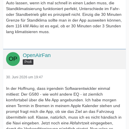
Auto lassen, wenn ich mal schnell in einen Laden muss, die
Standklimatisierung funktioniert perfekt, Unterschiede im Fahr-
oder Standbetrieb gibt es prinzipiell nicht. Einzig die 30 Minuten
Grenze für Standklima sollte man in der App ausweiten können,
dem 116 kW Akku ist es egal, ob er 30 Minuten oder 3 Stunden
lang klimatisieren muss.
OpenAirFan
Profi
30. Juni 2026 um 19:47
In der Hoffnung, dass irgendein Softwarentwickler einmal
mitliest: Der G580 - wie wohl andere EQ - ist ziemlich
komfortabel über die Me App angebunden. Ich habe morgen
einen Termin in Bremen in meinem Apple Kalender stehen und
prompt fragt mich die App, ob sie das Ziel an das Fahrzeug
übermitteln soll. Klasse, natürlich, muss ich es nicht händisch in
die Navi eingeben. Jetzt noch eine Abfahrtzeit eingegeben,
damit die Vorkonditionierung pünktlich startet. Nun wäre es