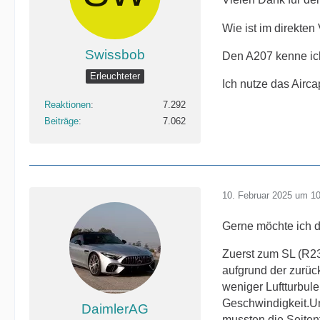
Wie ist im direkten
Swissbob
Den A207 kenne ich
Erleuchteter
Ich nutze das Airca
Reaktionen
7.292
Beiträge
7.062
10. Februar 2025 um 1
Gerne möchte ich 
Zuerst zum SL (R23
aufgrund der zurüc
weniger Luftturbul
Geschwindigkeit.Und
DaimlerAG
mussten die Seiten