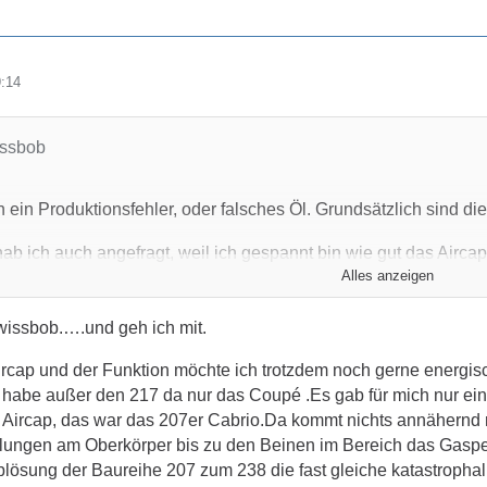
9:14
issbob
h ein Produktionsfehler, oder falsches Öl. Grundsätzlich sind d
b ich auch angefragt, weil ich gespannt bin wie gut das Aircap 
Alles anzeigen
iemlich ineffizient, da bläst es ohne das 2 Sitzer Windschott scho
issbob.….und geh ich mit.
ingegen unglaublich gut, da macht das 2 Sitzer Windschott ( übr
rcap und der Funktion möchte ich trotzdem noch gerne energisc
ch Wunder wie das Fahrwerk abgestimmt ist, im Gegensatz zu m
habe außer den 217 da nur das Coupé .Es gab für mich nur ein
ern.
s Aircap, das war das 207er Cabrio.Da kommt nichts annähernd
elungen am Oberkörper bis zu den Beinen im Bereich das Gaspeda
atte ich im Sommer 24, er fährt sehr schön und die 10° Hinter
blösung der Baureihe 207 zum 238 die fast gleiche katastropha
, auch wie Unebenheiten geschluckt werden ist beeindruckend