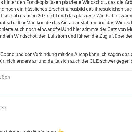
 hinter den Fondkopfstützen platzierte Windschott, das die Größ
d noch ein hässliches Erscheinungsbild das ihresgleichen suc
nnt bei Mercedes Benz das LFP Zeitalter, ich gehe davon aus d
Das gab es beim 207 nicht und das platzierte Windschott war 
nige Autos so viele Beiträge verfasst und so viele Stunden mit
arat schaltbar.Man konnte das Aircap ausfahren und das Winds
esagt bin ich froh dass ich Ihn demnächst endlich in die Finge
onierte auch noch einwandfrei.Und hier stimmte der Satz von
nd ein Windschott den Luftstrom und führen die Zugluft über 
ut kein Kaufinteresse, und das weiss mein Händler auch.
 diesbezüglich immer offen und transparent.
abrio und der Verbindung mit den Aircap kann ich sagen das e
ch für mich anders an und da tut sich auch der CLE schwer gege
 ich zuerst den GLS gesucht
, für den gibt es immerhin das 
rüßen
9:30
ine interessante Ergänzung