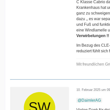
C Klasse Cabrio das
Krankenhaus hat un
Mit dem CLA begi
ganz zu schweigen.
Ich habe über we
dazu ,, es war sep
C63SE, ehrlich g
und Fuß und funkti
eine Windlamelle u
Es besteht absol
Verwirbelungen !!
Ich kommuniziere
Im Bezug des CLE-C
reduziert fühlt si
Bei Maybach hab
Mit freundlichen G
10. Februar 2025 um 0
DaimlerAG
Vielen Dank für de