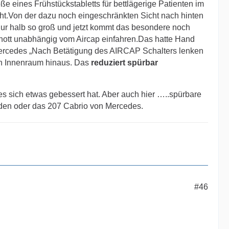
e eines Frühstückstabletts für bettlägerige Patienten im
ht.Von der dazu noch eingeschränkten Sicht nach hinten
ass es nach und nach ausgerollt wird.
nur halb so groß und jetzt kommt das besondere noch
 Freunden und Bekannten diskutiert wie über den
chott unabhängig vom Aircap einfahren.Das hatte Hand
r bekomme.
 Mercedes „Nach Betätigung des AIRCAP Schalters lenken
den Innenraum hinaus. Das
reduziert spürbar
s sich etwas gebessert hat. Aber auch hier …..spürbare
n den oder das 207 Cabrio von Mercedes.
Irish Green. Verdesilber bekam der 223er Maybach.
#46