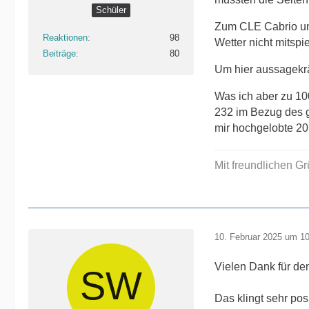
Schüler
Zum CLE Cabrio und
Reaktionen
98
Wetter nicht mitspie
Beiträge
80
Um hier aussagekrä
Was ich aber zu 1
232 im Bezug des g
mir hochgelobte 20
Mit freundlichen G
10. Februar 2025 um 1
Vielen Dank für de
Das klingt sehr pos