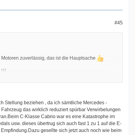
#45
ie Motoren zuverlässig, das ist die Hauptsache
ist.
n ziemlich stark.
igens mit 238er Teilenummer) nicht so viel aus.
h Stellung beziehen , da ich sämtliche Mercedes -
einen anderen beiden ist es konventionell mit
 Fahrzeug das wirklich reduziert spürbar Verwirbelungen
 ran.Beim C-Klasse Cabrio war es eine Katastrophe im
ls usw. dieses übertrug sich auch fast 1 zu 1 auf die E-
achslenkung ist abenteuerlich, das Fahrgefühl erinnert
l Empfindung.Dazu gesellte sich jetzt auch noch wie beim
.