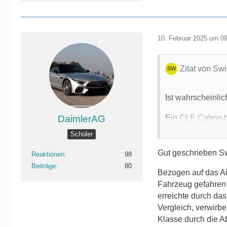
10. Februar 2025 um 0
Zitat von Sw
Ist wahrscheinlic
DaimlerAG
Ein CLE Cabrio ha
Schüler
Im 238er ist es z
Gut geschrieben Sw
Reaktionen
98
Im 217er ist es h
Beiträge
80
Bezogen auf das Ai
Es nimmt mich au
Fahrzeug gefahren 
adaptiven Dämpf
erreichte durch da
Vergleich, verwirb
Den EQE500 SUV h
Klasse durch die A
an eine S-Klasse