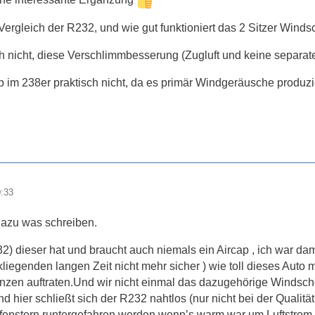
 Vergleich der R232, und wie gut funktioniert das 2 Sitzer Wind
 nicht, diese Verschlimmbesserung (Zugluft und keine separate 
p im 238er praktisch nicht, da es primär Windgeräusche produzie
0:33
dazu was schreiben.
2) dieser hat und braucht auch niemals ein Aircap , ich war d
kliegenden langen Zeit nicht mehr sicher ) wie toll dieses Aut
enzen auftraten.Und wir nicht einmal das dazugehörige Windscho
 hier schließt sich der R232 nahtlos (nur nicht bei der Qualität 
fenstern runtergefahren werden wenn’s warm war um Luftstrom