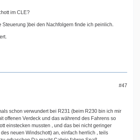
schott im CLE?
Steuerung )bei den Nachfolgern finde ich peinlich.
rt.
#47
amals schon verwundert bei R231 (beim R230 bin ich mir
o mit offenen Verdeck und das während des Fahrens so
tt einstecken mussten , und das bei nicht geringer
des neuen Windschott) an, einfach herrlich , teils
 zu erhaschen.Da macht Cabrio fahren Spaß.