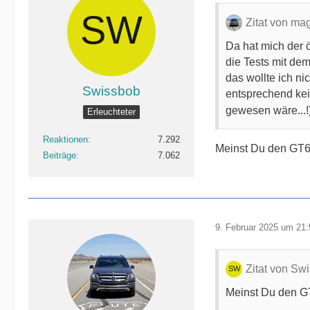
Zitat von ma
Da hat mich der ö
die Tests mit de
das wollte ich ni
Swissbob
entsprechend kei
gewesen wäre...!
Erleuchteter
Reaktionen
7.292
Meinst Du den GT6
Beiträge
7.062
9. Februar 2025 um 21:
Zitat von Sw
Meinst Du den G