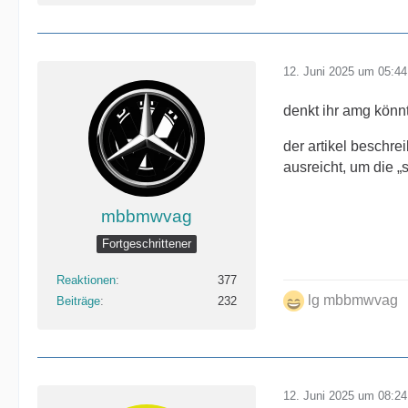
12. Juni 2025 um 05:44
denkt ihr amg könnt
der artikel beschre
ausreicht, um die 
mbbmwvag
Fortgeschrittener
Reaktionen
377
lg mbbmwvag
Beiträge
232
12. Juni 2025 um 08:24