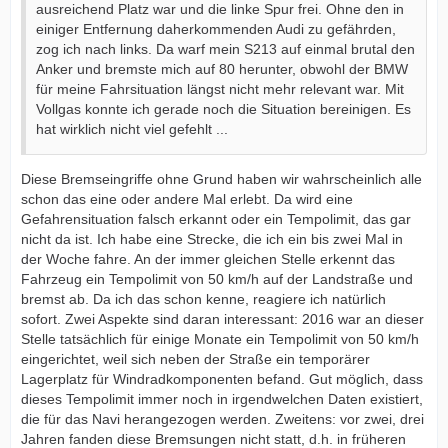
ausreichend Platz war und die linke Spur frei. Ohne den in
einiger Entfernung daherkommenden Audi zu gefährden,
zog ich nach links. Da warf mein S213 auf einmal brutal den
Anker und bremste mich auf 80 herunter, obwohl der BMW
für meine Fahrsituation längst nicht mehr relevant war. Mit
Vollgas konnte ich gerade noch die Situation bereinigen. Es
hat wirklich nicht viel gefehlt ...
Diese Bremseingriffe ohne Grund haben wir wahrscheinlich alle
schon das eine oder andere Mal erlebt. Da wird eine
Gefahrensituation falsch erkannt oder ein Tempolimit, das gar
nicht da ist. Ich habe eine Strecke, die ich ein bis zwei Mal in
der Woche fahre. An der immer gleichen Stelle erkennt das
Fahrzeug ein Tempolimit von 50 km/h auf der Landstraße und
bremst ab. Da ich das schon kenne, reagiere ich natürlich
sofort. Zwei Aspekte sind daran interessant: 2016 war an dieser
Stelle tatsächlich für einige Monate ein Tempolimit von 50 km/h
eingerichtet, weil sich neben der Straße ein temporärer
Lagerplatz für Windradkomponenten befand. Gut möglich, dass
dieses Tempolimit immer noch in irgendwelchen Daten existiert,
die für das Navi herangezogen werden. Zweitens: vor zwei, drei
Jahren fanden diese Bremsungen nicht statt, d.h. in früheren