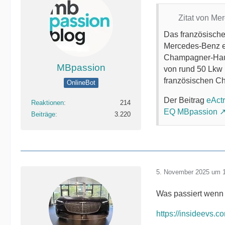
Zitat von M
Das französische
Mercedes-Benz eA
Champagner-Hause
MBpassion
von rund 50 Lkw 
französischen Ch
OnlineBot
Der Beitrag
eActr
Reaktionen
214
EQ MBpassion
Beiträge
3.220
5. November 2025 um 
Was passiert wenn 
https://insideevs.