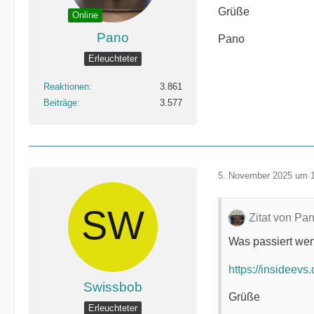
Grüße
Online
Pano
Pano
Erleuchteter
Reaktionen
3.861
Beiträge
3.577
5. November 2025 um 
Zitat von Pa
Was passiert wen
https://insideev
Swissbob
Grüße
Erleuchteter