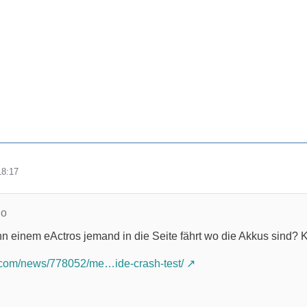
18:17
no
n einem eActros jemand in die Seite fährt wo die Akkus sind? K
s.com/news/778052/me…ide-crash-test/