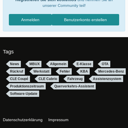
unserer Community teil!
Anmelden
Benutzerkonto erstellen
Tags
News
MBUX
Allgemein
E-Klasse
OTA
Rückruf
Werkstatt
Fehler
KBA
Mercedes-Benz
CLE Coupé
CLE Cabrio
Fahrzeug
Assistenzsystem
Produktionszeitraum
Querverkehrs-Assistent
Software-Update
Datenschutzerklärung
Impressum