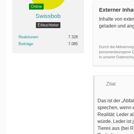
Online
Externer Inha
Swissbob
Inhalte von ext
Erleuchteter
geladen und ang
Reaktionen
7.328
Beiträge
7.085
Durch die Aktivierung
personenbezogene Dat
in unserer Datenschut
Zitat
Das ist der „Abfal
sprechen, wenn e
Realität: Leder a
würde. Leder ist 
Tieres aus (bei 