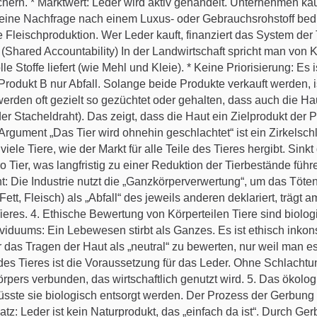
chern. * Marktwert: Leder wird aktiv gehandelt. Unternehmen ka
 eine Nachfrage nach einem Luxus- oder Gebrauchsrohstoff bedi
e Fleischproduktion. Wer Leder kauft, finanziert das System der T
(Shared Accountability) In der Landwirtschaft spricht man von
le Stoffe liefert (wie Mehl und Kleie). * Keine Priorisierung: Es 
odukt B nur Abfall. Solange beide Produkte verkauft werden, ist
werden oft gezielt so gezüchtet oder gehalten, dass auch die H
er Stacheldraht). Das zeigt, dass die Haut ein Zielprodukt der P
gument „Das Tier wird ohnehin geschlachtet“ ist ein Zirkelschl
 viele Tiere, wie der Markt für alle Teile des Tieres hergibt. Sin
 Tier, was langfristig zu einer Reduktion der Tierbestände führ
: Die Industrie nutzt die „Ganzkörperverwertung“, um das Töten
 Fett, Fleisch) als „Abfall“ des jeweils anderen deklariert, trä
Tieres. 4. Ethische Bewertung von Körperteilen Tiere sind biolo
dividuums: Ein Lebewesen stirbt als Ganzes. Es ist ethisch inkon
das Tragen der Haut als „neutral“ zu bewerten, nur weil man es
es Tieres ist die Voraussetzung für das Leder. Ohne Schlachtun
örpers verbunden, das wirtschaftlich genutzt wird. 5. Das ökolo
müsste sie biologisch entsorgt werden. Der Prozess der Gerbung
tz: Leder ist kein Naturprodukt, das „einfach da ist“. Durch G