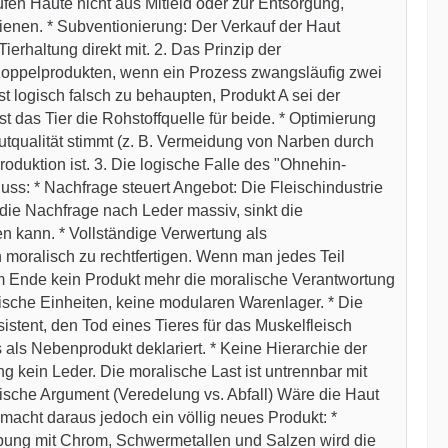
ufen Häute nicht aus Mitleid oder zur Entsorgung,
enen. * Subventionierung: Der Verkauf der Haut
ierhaltung direkt mit. 2. Das Prinzip der
 Koppelprodukten, wenn ein Prozess zwangsläufig zwei
ist logisch falsch zu behaupten, Produkt A sei der
 das Tier die Rohstoffquelle für beide. * Optimierung
autqualität stimmt (z. B. Vermeidung von Narben durch
roduktion ist. 3. Die logische Falle des "Ohnehin-
uss: * Nachfrage steuert Angebot: Die Fleischindustrie
kt die Nachfrage nach Leder massiv, sinkt die
en kann. * Vollständige Verwertung als
 moralisch zu rechtfertigen. Wenn man jedes Teil
gt am Ende kein Produkt mehr die moralische Verantwortung
gische Einheiten, keine modularen Warenlager. * Die
sistent, den Tod eines Tieres für das Muskelfleisch
 als Nebenprodukt deklariert. * Keine Hierarchie der
g kein Leder. Die moralische Last ist untrennbar mit
gische Argument (Veredelung vs. Abfall) Wäre die Haut
 macht daraus jedoch ein völlig neues Produkt: *
erbung mit Chrom, Schwermetallen und Salzen wird die