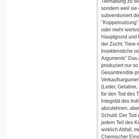
Tierhaltung zu si
sondern weil sie
subventioniert di
"Koppelnutzung" 
oder mehr wertvol
Hauptgrund und Pr
der Zucht: Tiere 
Insektenstiche od
Arguments" Das Ar
produziert nur so
Gesamtrendite pro
Verkaufsargument
(Leder, Gelatine,
für den Tod des 
Integrität des In
abzulehnen, aber 
Schuld: Der Tod d
jedem Teil des K
wirklich Abfall, 
Chemischer Einsa