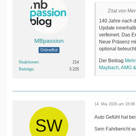
Zitat von M
140 Jahre nach d
Update innerhalb
verfeinert. Das E
MBpassion
Neue Präsenz mit
optional beleucht
OnlineBot
Der Beitrag
Mehr
Reaktionen
214
Maybach, AMG &
Beiträge
3.225
14. Mai 2026 um 18:09
Auto Gefühl hat be
Sein Fahrbericht wa