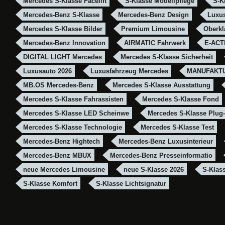
Mercedes S-Klasse Facelift
S-Klasse Modellpflege
S-K
Mercedes-Benz S-Klasse
Mercedes-Benz Design
Luxu
Mercedes S-Klasse Bilder
Premium Limousine
Oberkl
Mercedes-Benz Innovation
AIRMATIC Fahrwerk
E-ACT
DIGITAL LIGHT Mercedes
Mercedes S-Klasse Sicherheit
Luxusauto 2026
Luxusfahrzeug Mercedes
MANUFAKTU
MB.OS Mercedes-Benz
Mercedes S-Klasse Ausstattung
Mercedes S-Klasse Fahrassisten
Mercedes S-Klasse Fond
Mercedes S-Klasse LED Scheinwe
Mercedes S-Klasse Plug-
Mercedes S-Klasse Technologie
Mercedes S-Klasse Test
Mercedes-Benz Hightech
Mercedes-Benz Luxusinterieur
Mercedes-Benz MBUX
Mercedes-Benz Presseinformatio
neue Mercedes Limousine
neue S-Klasse 2026
S-Klas
S-Klasse Komfort
S-Klasse Lichtsignatur