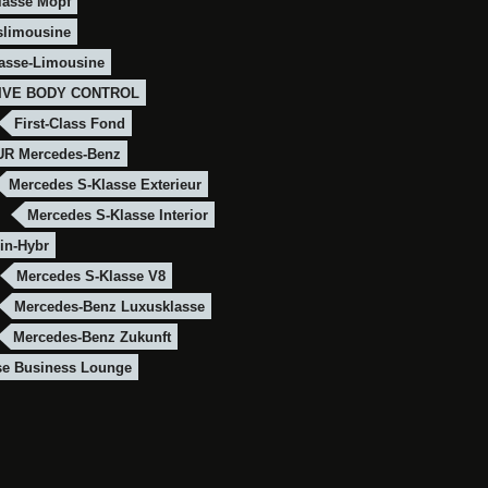
lasse Mopf
slimousine
asse-Limousine
IVE BODY CONTROL
First-Class Fond
R Mercedes-Benz
Mercedes S-Klasse Exterieur
Mercedes S-Klasse Interior
in-Hybr
Mercedes S-Klasse V8
Mercedes-Benz Luxusklasse
Mercedes-Benz Zukunft
se Business Lounge