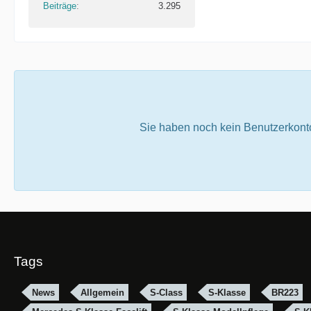
Beiträge
3.295
Sie haben noch kein Benutzerkont
Tags
News
Allgemein
S-Class
S-Klasse
BR223