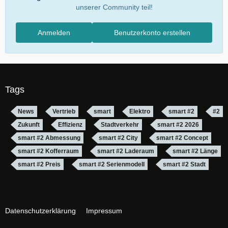
unserer Community teil!
Anmelden
Benutzerkonto erstellen
Tags
News
Vertrieb
smart
Elektro
smart #2
#2
Zukunft
Effizienz
Stadtverkehr
smart #2 2026
smart #2 Abmessung
smart #2 City
smart #2 Concept
smart #2 Kofferraum
smart #2 Laderaum
smart #2 Länge
smart #2 Preis
smart #2 Serienmodell
smart #2 Stadt
Datenschutzerklärung
Impressum