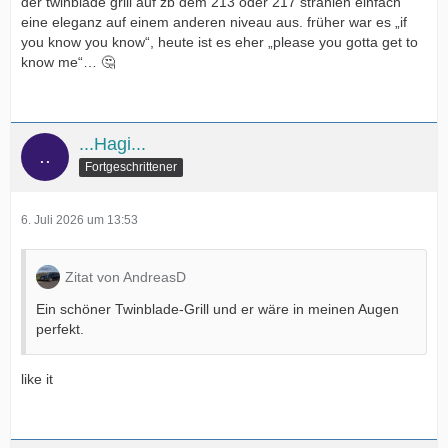
der twinblade grill auf zb dem 213 oder 217 strahlen einfach
eine eleganz auf einem anderen niveau aus. früher war es „if
you know you know“, heute ist es eher „please you gotta get to
know me“… 🤔
...Hagi...
Fortgeschrittener
6. Juli 2026 um 13:53
Zitat von AndreasD
Ein schöner Twinblade-Grill und er wäre in meinen Augen
perfekt.
like it