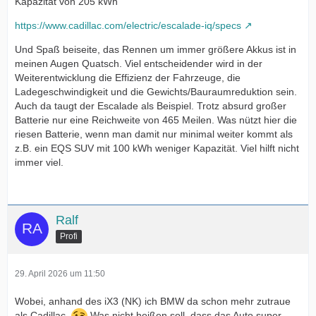
Kapazität von 205 kWh
https://www.cadillac.com/electric/escalade-iq/specs
Und Spaß beiseite, das Rennen um immer größere Akkus ist in
meinen Augen Quatsch. Viel entscheidender wird in der
Weiterentwicklung die Effizienz der Fahrzeuge, die
Ladegeschwindigkeit und die Gewichts/Bauraumreduktion sein.
Auch da taugt der Escalade als Beispiel. Trotz absurd großer
Batterie nur eine Reichweite von 465 Meilen. Was nützt hier die
riesen Batterie, wenn man damit nur minimal weiter kommt als
z.B. ein EQS SUV mit 100 kWh weniger Kapazität. Viel hilft nicht
immer viel.
Ralf
Profi
29. April 2026 um 11:50
Wobei, anhand des iX3 (NK) ich BMW da schon mehr zutraue
als Cadillac.
Was nicht heißen soll, dass das Auto super