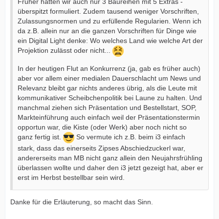
Früher hatten wir auch nur 3 Baureihen mit 5 Extras -
überspitzt formuliert. Zudem tausend weniger Vorschriften,
Zulassungsnormen und zu erfüllende Regularien. Wenn ich
da z.B. allein nur an die ganzen Vorschriften für Dinge wie
ein Digital Light denke: Wo welches Land wie welche Art der
Projektion zulässt oder nicht...
In der heutigen Flut an Konkurrenz (ja, gab es früher auch)
aber vor allem einer medialen Dauerschlacht um News und
Relevanz bleibt gar nichts anderes übrig, als die Leute mit
kommunikativer Scheibchenpolitik bei Laune zu halten. Und
manchmal ziehen sich Präsentation und Bestellstart, SOP,
Markteinführung auch einfach weil der Präsentationstermin
opportun war, die Kiste (oder Werk) aber noch nicht so
ganz fertig ist.
So vermute ich z.B. beim i3 einfach
stark, dass das einerseits Zipses Abschiedzuckerl war,
andererseits man MB nicht ganz allein den Neujahrsfrühling
überlassen wollte und daher den i3 jetzt gezeigt hat, aber er
erst im Herbst bestellbar sein wird.
Danke für die Erläuterung, so macht das Sinn.