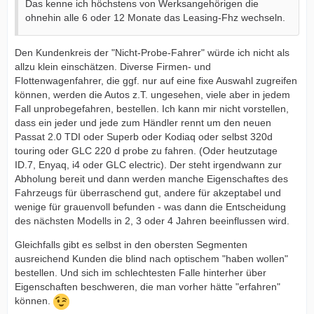
Das kenne ich höchstens von Werksangehörigen die
ohnehin alle 6 oder 12 Monate das Leasing-Fhz wechseln.
Den Kundenkreis der "Nicht-Probe-Fahrer" würde ich nicht als
allzu klein einschätzen. Diverse Firmen- und
Flottenwagenfahrer, die ggf. nur auf eine fixe Auswahl zugreifen
können, werden die Autos z.T. ungesehen, viele aber in jedem
Fall unprobegefahren, bestellen. Ich kann mir nicht vorstellen,
dass ein jeder und jede zum Händler rennt um den neuen
Passat 2.0 TDI oder Superb oder Kodiaq oder selbst 320d
touring oder GLC 220 d probe zu fahren. (Oder heutzutage
ID.7, Enyaq, i4 oder GLC electric). Der steht irgendwann zur
Abholung bereit und dann werden manche Eigenschaftes des
Fahrzeugs für überraschend gut, andere für akzeptabel und
wenige für grauenvoll befunden - was dann die Entscheidung
des nächsten Modells in 2, 3 oder 4 Jahren beeinflussen wird.
Gleichfalls gibt es selbst in den obersten Segmenten
ausreichend Kunden die blind nach optischem "haben wollen"
bestellen. Und sich im schlechtesten Falle hinterher über
Eigenschaften beschweren, die man vorher hätte "erfahren"
können.