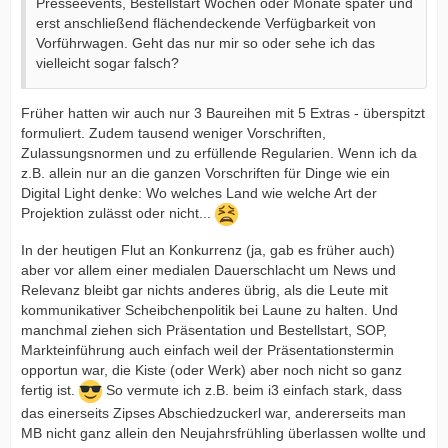
Presseevents, Bestellstart Wochen oder Monate später und
erst anschließend flächendeckende Verfügbarkeit von
Vorführwagen. Geht das nur mir so oder sehe ich das
vielleicht sogar falsch?
Früher hatten wir auch nur 3 Baureihen mit 5 Extras - überspitzt
formuliert. Zudem tausend weniger Vorschriften,
Zulassungsnormen und zu erfüllende Regularien. Wenn ich da
z.B. allein nur an die ganzen Vorschriften für Dinge wie ein
Digital Light denke: Wo welches Land wie welche Art der
Projektion zulässt oder nicht...
In der heutigen Flut an Konkurrenz (ja, gab es früher auch)
aber vor allem einer medialen Dauerschlacht um News und
Relevanz bleibt gar nichts anderes übrig, als die Leute mit
kommunikativer Scheibchenpolitik bei Laune zu halten. Und
manchmal ziehen sich Präsentation und Bestellstart, SOP,
Markteinführung auch einfach weil der Präsentationstermin
opportun war, die Kiste (oder Werk) aber noch nicht so ganz
fertig ist.
So vermute ich z.B. beim i3 einfach stark, dass
das einerseits Zipses Abschiedzuckerl war, andererseits man
MB nicht ganz allein den Neujahrsfrühling überlassen wollte und