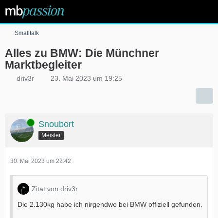
Smalltalk
Alles zu BMW: Die Münchner
Marktbegleiter
driv3r
23. Mai 2023 um 19:25
Online
Snoubort
Meister
30. Mai 2023 um 22:42
Zitat von driv3r
Die 2.130kg habe ich nirgendwo bei BMW offiziell gefunden.