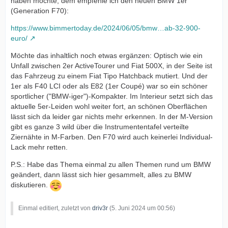
haben möchte, dem empfehle ich den neuen BMW 1er
(Generation F70):
https://www.bimmertoday.de/2024/06/05/bmw…ab-32-900-
euro/
Möchte das inhaltlich noch etwas ergänzen: Optisch wie ein
Unfall zwischen 2er ActiveTourer und Fiat 500X, in der Seite ist
das Fahrzeug zu einem Fiat Tipo Hatchback mutiert. Und der
1er als F40 LCI oder als E82 (1er Coupé) war so ein schöner
sportlicher ("BMW-iger")-Kompakter. Im Interieur setzt sich das
aktuelle 5er-Leiden wohl weiter fort, an schönen Oberflächen
lässt sich da leider gar nichts mehr erkennen. In der M-Version
gibt es ganze 3 wild über die Instrumententafel verteilte
Ziernähte in M-Farben. Den F70 wird auch keinerlei Individual-
Lack mehr retten.
P.S.: Habe das Thema einmal zu allen Themen rund um BMW
geändert, dann lässt sich hier gesammelt, alles zu BMW
diskutieren.
Einmal editiert, zuletzt von
driv3r
(
5. Juni 2024 um 00:56
)