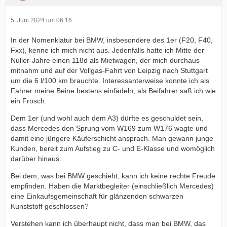
5. Juni 2024 um 06:16
In der Nomenklatur bei BMW, insbesondere des 1er (F20, F40,
Fxx), kenne ich mich nicht aus. Jedenfalls hatte ich Mitte der
Nuller-Jahre einen 118d als Mietwagen, der mich durchaus
mitnahm und auf der Vollgas-Fahrt von Leipzig nach Stuttgart
um die 6 l/100 km brauchte. Interessanterweise konnte ich als
Fahrer meine Beine bestens einfädeln, als Beifahrer saß ich wie
ein Frosch.
Dem 1er (und wohl auch dem A3) dürfte es geschuldet sein,
dass Mercedes den Sprung vom W169 zum W176 wagte und
damit eine jüngere Käuferschicht ansprach. Man gewann junge
Kunden, bereit zum Aufstieg zu C- und E-Klasse und womöglich
darüber hinaus.
Bei dem, was bei BMW geschieht, kann ich keine rechte Freude
empfinden. Haben die Marktbegleiter (einschließlich Mercedes)
eine Einkaufsgemeinschaft für glänzenden schwarzen
Kunststoff geschlossen?
Verstehen kann ich überhaupt nicht, dass man bei BMW, das