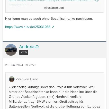
https://www.auto-motor-und-sport.de/verkehr/bmw-ru…ng-
brandgefahr/
Alles anzeigen
Gleichzeitig kündigt BMW das Projekt mit Northvolt. Weil
hinter der Bezahlschranke kann nur die Headline über die
Hier kann man es auch ohne Bezahlschranke nachlesen:
Gründe Auskunft geben.
https://www.n-tv.de/25031036
https://www.manager-magazin.de/unternehmen/au…7a-
6d179c33ea68
Grüße
AndreasD
Profi
Pano
20. Juni 2024 um 22:23
Zitat von Pano
Gleichzeitig kündigt BMW das Projekt mit Northvolt. Weil
hinter der Bezahlschranke kann nur die Headline über die
Gründe Auskunft geben. (m+) Northvolt verliert
Milliardenauftrag: BMW storniert Großauftrag für
Batteriezellen Northvolt ist die große Hoffnung von Europas