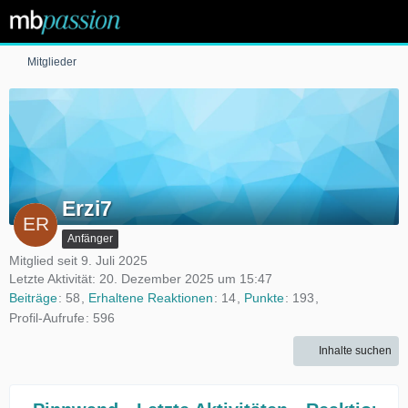
Mitglieder
Erzi7
Anfänger
Mitglied seit 9. Juli 2025
Letzte Aktivität:
20. Dezember 2025 um 15:47
Beiträge
58
Erhaltene Reaktionen
14
Punkte
193
Profil-Aufrufe
596
Inhalte suchen