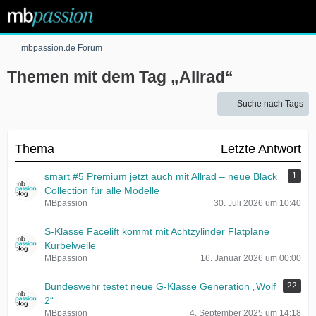
mbpassion.de Forum
Themen mit dem Tag „Allrad“
Suche nach Tags
Thema
Letzte Antwort
smart #5 Premium jetzt auch mit Allrad – neue Black
1
Collection für alle Modelle
MBpassion
30. Juli 2026 um 10:40
S-Klasse Facelift kommt mit Achtzylinder Flatplane
Kurbelwelle
MBpassion
16. Januar 2026 um 00:00
Bundeswehr testet neue G-Klasse Generation „Wolf
22
2“
MBpassion
4. September 2025 um 14:18