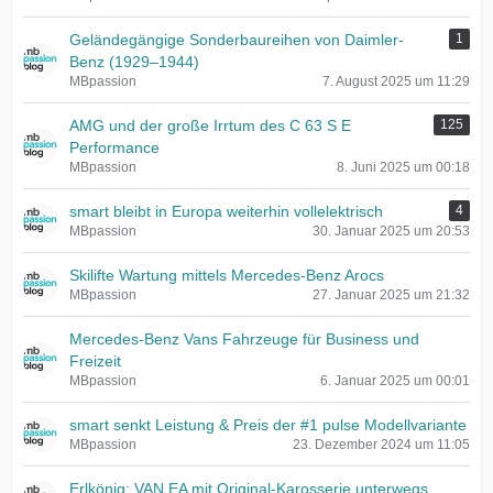
Geländegängige Sonderbaureihen von Daimler-
1
Benz (1929–1944)
MBpassion
7. August 2025 um 11:29
AMG und der große Irrtum des C 63 S E
125
Performance
MBpassion
8. Juni 2025 um 00:18
smart bleibt in Europa weiterhin vollelektrisch
4
MBpassion
30. Januar 2025 um 20:53
Skilifte Wartung mittels Mercedes-Benz Arocs
MBpassion
27. Januar 2025 um 21:32
Mercedes-Benz Vans Fahrzeuge für Business und
Freizeit
MBpassion
6. Januar 2025 um 00:01
smart senkt Leistung & Preis der #1 pulse Modellvariante
MBpassion
23. Dezember 2024 um 11:05
Erlkönig: VAN.EA mit Original-Karosserie unterwegs