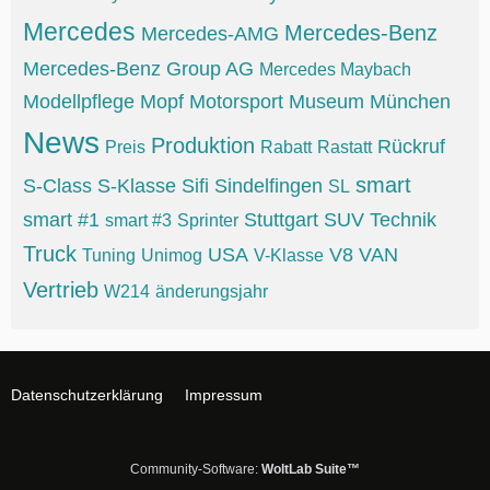
Mercedes
Mercedes-Benz
Mercedes-AMG
Mercedes-Benz Group AG
Mercedes Maybach
Modellpflege
Mopf
Motorsport
Museum
München
News
Produktion
Rückruf
Preis
Rabatt
Rastatt
smart
S-Class
S-Klasse
Sifi
Sindelfingen
SL
smart #1
Stuttgart
SUV
Technik
smart #3
Sprinter
Truck
USA
V8
VAN
Tuning
Unimog
V-Klasse
Vertrieb
W214
änderungsjahr
Datenschutzerklärung
Impressum
Community-Software:
WoltLab Suite™