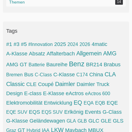
Themen
14
Tags
#1
#3
#5
2025
4matic
#Innovation
2024
2026
Allgemein
AMG
A-Klasse
Absatz
Affalterbach
Benz
AMG GT
Baureihe
BR214
Brabus
Batterie
CLA
Bus
C-Klasse
China
Bremen
C-Class
C174
Classic
Daimler
CLE
Coupé
Daimler Truck
Design
E-class
E-Klasse
eActros
eActros 600
EQ
Elektromobilität
Entwicklung
EQE
EQA
EQB
EQS
Erlkönig
Events
G-Class
EQE SUV
EQS SUV
G-Klasse
Geländewagen
GLC
GLE
GLS
GLA
GLB
LKW
GT
Maybach
MBUX
Graz
Hybrid
IAA