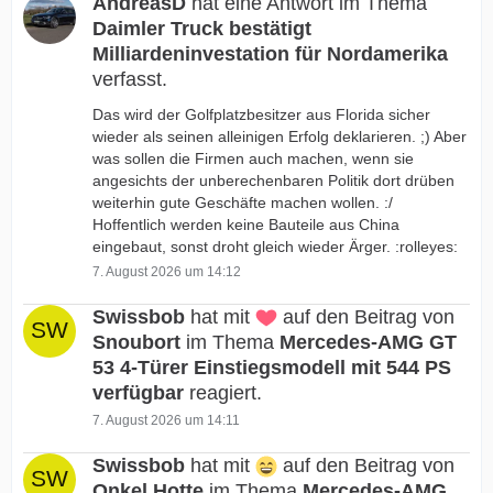
AndreasD
hat eine Antwort im Thema
Daimler Truck bestätigt
Milliardeninvestation für Nordamerika
verfasst.
Das wird der Golfplatzbesitzer aus Florida sicher
wieder als seinen alleinigen Erfolg deklarieren. ;) Aber
was sollen die Firmen auch machen, wenn sie
angesichts der unberechenbaren Politik dort drüben
weiterhin gute Geschäfte machen wollen. :/
Hoffentlich werden keine Bauteile aus China
eingebaut, sonst droht gleich wieder Ärger. :rolleyes:
7. August 2026 um 14:12
Swissbob
hat mit
auf den Beitrag von
Snoubort
im Thema
Mercedes-AMG GT
53 4-Türer Einstiegsmodell mit 544 PS
verfügbar
reagiert.
7. August 2026 um 14:11
Swissbob
hat mit
auf den Beitrag von
Onkel Hotte
im Thema
Mercedes-AMG