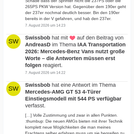
Schade dass der Sprinter nicht die 237PS oder die
265PS PKW Version hat. Gegenüber dem 190er geht
der 237er nochmal deutlich besser. Bin den 190er
bereits in der V gefahren, und hab den 237er.
7. August 2026 um 14:23
Swissbob
hat mit
auf den Beitrag von
AndreasD
im Thema
IAA Transportation
2026: Mercedes-Benz Vans nutzt große
Worte – die Antworten müssen erst
folgen
reagiert.
7. August 2026 um 14:22
Swissbob
hat eine Antwort im Thema
Mercedes-AMG GT 53 4-Türer
Einstiegsmodell mit 544 PS verfügbar
verfasst.
[…] Volle Zustimmung und zwar in allen Punkten.
:thumbup: Die neuen AMGs bieten mit ihrer Technik
komplett neue Möglichkeiten die man meines
Erachtens selber erfahren muss um sie begreifen zu