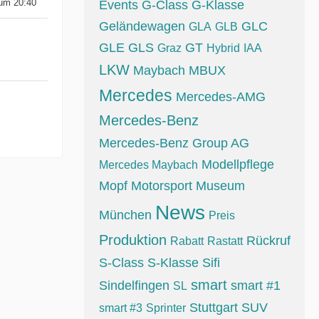
 um 20:40
Events
G-Class
G-Klasse
Geländewagen
GLC
GLA
GLB
GLE
GLS
GT
Graz
Hybrid
IAA
LKW
Maybach
MBUX
Mercedes
Mercedes-AMG
Mercedes-Benz
Mercedes-Benz Group AG
Modellpflege
Mercedes Maybach
Mopf
Motorsport
Museum
News
München
Preis
Produktion
Rückruf
Rabatt
Rastatt
S-Class
S-Klasse
Sifi
smart
Sindelfingen
smart #1
SL
Stuttgart
SUV
smart #3
Sprinter