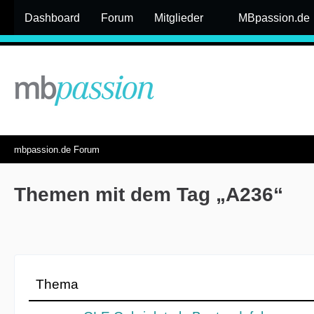
Dashboard
Forum
Mitglieder
MBpassion.de
mbpassion.de Forum
Themen mit dem Tag „A236“
Thema