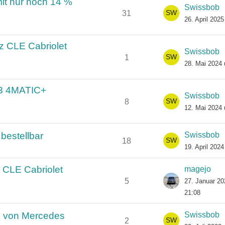
it nur noch 14 %
Swissbob
31
26. April 202
z CLE Cabriolet
Swissbob
1
28. Mai 2024
53 4MATIC+
Swissbob
8
12. Mai 2024
bestellbar
Swissbob
18
19. April 202
 CLE Cabriolet
magejo
5
27. Januar 2
21:08
s von Mercedes
Swissbob
2