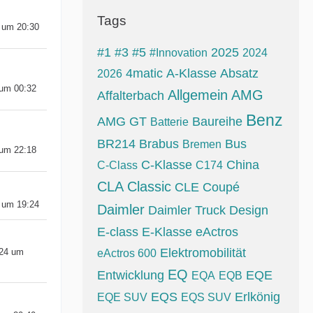
Tags
5 um 20:30
#1
#3
#5
2025
#Innovation
2024
4matic
A-Klasse
Absatz
2026
 um 00:32
Allgemein
AMG
Affalterbach
Benz
AMG GT
Baureihe
Batterie
BR214
Brabus
Bus
Bremen
 um 22:18
C-Klasse
China
C-Class
C174
CLA
Classic
CLE
Coupé
4 um 19:24
Daimler
Daimler Truck
Design
E-class
E-Klasse
eActros
Elektromobilität
024 um
eActros 600
EQ
Entwicklung
EQE
EQA
EQB
EQS
Erlkönig
EQE SUV
EQS SUV