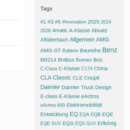
Tags
#1
#3
#5
2025
#Innovation
2024
4matic
A-Klasse
Absatz
2026
Allgemein
AMG
Affalterbach
Benz
AMG GT
Baureihe
Batterie
BR214
Brabus
Bus
Bremen
C-Klasse
China
C-Class
C174
CLA
Classic
CLE
Coupé
Daimler
Daimler Truck
Design
E-class
E-Klasse
eActros
Elektromobilität
eActros 600
EQ
Entwicklung
EQE
EQA
EQB
EQS
Erlkönig
EQE SUV
EQS SUV