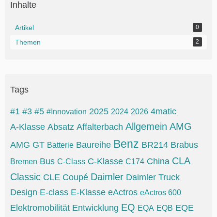
Inhalte
Artikel
0
Themen
2
Tags
#1
#3
#5
2025
4matic
#Innovation
2024
2026
Allgemein
AMG
A-Klasse
Absatz
Affalterbach
Benz
AMG GT
Baureihe
BR214
Brabus
Batterie
CLA
Bus
C-Klasse
China
Bremen
C-Class
C174
Classic
Daimler
CLE
Coupé
Daimler Truck
Design
E-class
E-Klasse
eActros
eActros 600
EQ
Elektromobilität
Entwicklung
EQE
EQA
EQB