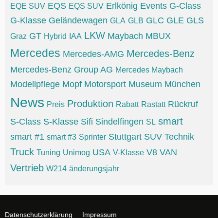
EQS
Erlkönig
Events
G-Class
EQE SUV
EQS SUV
G-Klasse
Geländewagen
GLC
GLE
GLS
GLA
GLB
LKW
GT
Maybach
MBUX
Graz
Hybrid
IAA
Mercedes
Mercedes-Benz
Mercedes-AMG
Mercedes-Benz Group AG
Mercedes Maybach
Modellpflege
Mopf
Motorsport
Museum
München
News
Produktion
Rückruf
Preis
Rabatt
Rastatt
smart
S-Class
S-Klasse
Sifi
Sindelfingen
SL
smart #1
Stuttgart
SUV
Technik
smart #3
Sprinter
Truck
USA
V8
VAN
Tuning
Unimog
V-Klasse
Vertrieb
W214
änderungsjahr
Datenschutzerklärung
Impressum