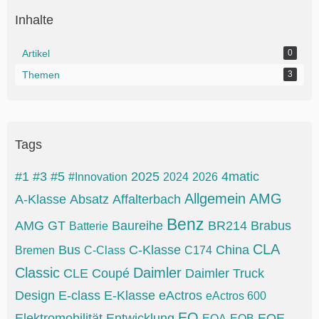
Inhalte
Artikel
0
Themen
3
Tags
#1
#3
#5
2025
4matic
#Innovation
2024
2026
Allgemein
AMG
A-Klasse
Absatz
Affalterbach
Benz
AMG GT
Baureihe
BR214
Brabus
Batterie
CLA
Bus
C-Klasse
China
Bremen
C-Class
C174
Classic
Daimler
CLE
Coupé
Daimler Truck
Design
E-class
E-Klasse
eActros
eActros 600
EQ
Elektromobilität
Entwicklung
EQE
EQA
EQB