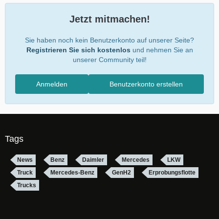
Jetzt mitmachen!
Sie haben noch kein Benutzerkonto auf unserer Seite?
Registrieren Sie sich kostenlos
und nehmen Sie an
unserer Community teil!
Anmelden
Benutzerkonto erstellen
Tags
News
Benz
Daimler
Mercedes
LKW
Truck
Mercedes-Benz
GenH2
Erprobungsflotte
Trucks