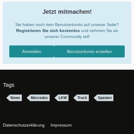
Jetzt mitmachen!
Sie haben noch kein Benutzerkonto auf unserer Seite?
Registrieren Sie sich kostenlos
und nehmen Sie an
unserer Community teil!
Anmelden
Benutzerkonto erstellen
Tags
News
Mercedes
LKW
Truck
Spanien
Datenschutzerklärung
Impressum