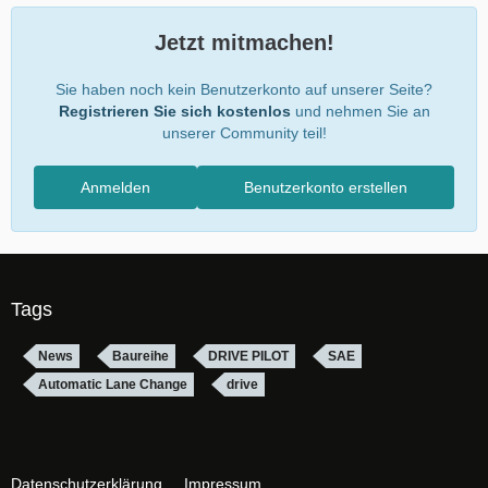
Jetzt mitmachen!
Sie haben noch kein Benutzerkonto auf unserer Seite?
Registrieren Sie sich kostenlos
und nehmen Sie an
unserer Community teil!
Anmelden
Benutzerkonto erstellen
Tags
News
Baureihe
DRIVE PILOT
SAE
Automatic Lane Change
drive
Datenschutzerklärung
Impressum