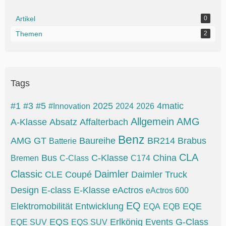
Artikel
0
Themen
2
Tags
#1
#3
#5
2025
4matic
#Innovation
2024
2026
Allgemein
AMG
A-Klasse
Absatz
Affalterbach
Benz
AMG GT
Baureihe
BR214
Brabus
Batterie
CLA
Bus
C-Klasse
China
Bremen
C-Class
C174
Classic
Daimler
CLE
Coupé
Daimler Truck
Design
E-class
E-Klasse
eActros
eActros 600
EQ
Elektromobilität
Entwicklung
EQE
EQA
EQB
EQS
Erlkönig
Events
G-Class
EQE SUV
EQS SUV