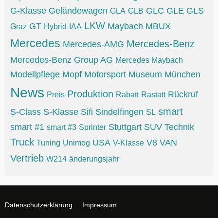
G-Klasse
Geländewagen
GLC
GLE
GLS
GLA
GLB
LKW
GT
Maybach
MBUX
Graz
Hybrid
IAA
Mercedes
Mercedes-Benz
Mercedes-AMG
Mercedes-Benz Group AG
Mercedes Maybach
Modellpflege
Mopf
Motorsport
Museum
München
News
Produktion
Rückruf
Preis
Rabatt
Rastatt
smart
S-Class
S-Klasse
Sifi
Sindelfingen
SL
smart #1
Stuttgart
SUV
Technik
smart #3
Sprinter
Truck
USA
V8
VAN
Tuning
Unimog
V-Klasse
Vertrieb
W214
änderungsjahr
Datenschutzerklärung
Impressum