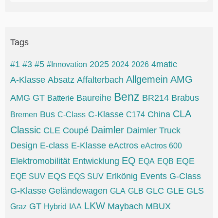
Tags
#1
#3
#5
2025
4matic
#Innovation
2024
2026
Allgemein
AMG
A-Klasse
Absatz
Affalterbach
Benz
AMG GT
Baureihe
BR214
Brabus
Batterie
CLA
Bus
C-Klasse
China
Bremen
C-Class
C174
Classic
Daimler
CLE
Coupé
Daimler Truck
Design
E-class
E-Klasse
eActros
eActros 600
EQ
Elektromobilität
Entwicklung
EQE
EQA
EQB
EQS
Erlkönig
Events
G-Class
EQE SUV
EQS SUV
G-Klasse
Geländewagen
GLC
GLE
GLS
GLA
GLB
LKW
GT
Maybach
MBUX
Graz
Hybrid
IAA