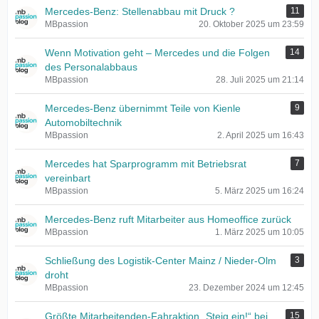
Mercedes-Benz: Stellenabbau mit Druck ?
11
MBpassion
20. Oktober 2025 um 23:59
Wenn Motivation geht – Mercedes und die Folgen
14
des Personalabbaus
MBpassion
28. Juli 2025 um 21:14
Mercedes-Benz übernimmt Teile von Kienle
9
Automobiltechnik
MBpassion
2. April 2025 um 16:43
Mercedes hat Sparprogramm mit Betriebsrat
7
vereinbart
MBpassion
5. März 2025 um 16:24
Mercedes-Benz ruft Mitarbeiter aus Homeoffice zurück
MBpassion
1. März 2025 um 10:05
Schließung des Logistik-Center Mainz / Nieder-Olm
3
droht
MBpassion
23. Dezember 2024 um 12:45
Größte Mitarbeitenden-Fahraktion „Steig ein!“ bei
15