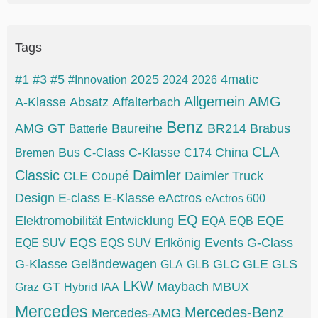
Tags
#1
#3
#5
2025
4matic
#Innovation
2024
2026
Allgemein
AMG
A-Klasse
Absatz
Affalterbach
Benz
AMG GT
Baureihe
BR214
Brabus
Batterie
CLA
Bus
C-Klasse
China
Bremen
C-Class
C174
Classic
Daimler
CLE
Coupé
Daimler Truck
Design
E-class
E-Klasse
eActros
eActros 600
EQ
Elektromobilität
Entwicklung
EQE
EQA
EQB
EQS
Erlkönig
Events
G-Class
EQE SUV
EQS SUV
G-Klasse
Geländewagen
GLC
GLE
GLS
GLA
GLB
LKW
GT
Maybach
MBUX
Graz
Hybrid
IAA
Mercedes
Mercedes-Benz
Mercedes-AMG