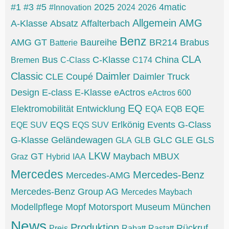
#1
#3
#5
2025
4matic
#Innovation
2024
2026
Allgemein
AMG
A-Klasse
Absatz
Affalterbach
Benz
AMG GT
Baureihe
BR214
Brabus
Batterie
CLA
Bus
C-Klasse
China
Bremen
C-Class
C174
Classic
Daimler
CLE
Coupé
Daimler Truck
Design
E-class
E-Klasse
eActros
eActros 600
EQ
Elektromobilität
Entwicklung
EQE
EQA
EQB
EQS
Erlkönig
Events
G-Class
EQE SUV
EQS SUV
G-Klasse
Geländewagen
GLC
GLE
GLS
GLA
GLB
LKW
GT
Maybach
MBUX
Graz
Hybrid
IAA
Mercedes
Mercedes-Benz
Mercedes-AMG
Mercedes-Benz Group AG
Mercedes Maybach
Modellpflege
Mopf
Motorsport
Museum
München
News
Produktion
Rückruf
Preis
Rabatt
Rastatt