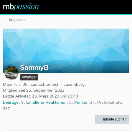
Mitglieder
SammyB
Anfänger
Männlich
30
aus Echternach - Luxemburg
Mitglied seit 26. September 2022
Letzte Aktivität:
13. März 2023 um 10:49
Beiträge
9
Erhaltene Reaktionen
5
Punkte
37
Profil-Aufrufe
367
Inhalte suchen