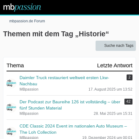
mbpassion.de Forum
Themen mit dem Tag „Historie“
Suche nach Tags
Thema
Letzte Antwort
Daimler Truck restauriert weltweit ersten Lkw-
2
Nachbau
MBpassion
17. August 2025 um 13:52
Der Podcast zur Baureihe 126 ist vollständig – über
42
fünf Stunden Material
MBpassion
28. Mai 2025 um 15:31
CDE Classic 2024 Event im nationalen Auto Museum –
The Loh Collection
MBpassion
19. Dezember 2024 um 00:01