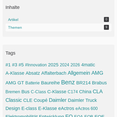
Inhalte
Artikel
0
Themen
9
Tags
#1
#3
#5
2025
4matic
#Innovation
2024
2026
Allgemein
AMG
A-Klasse
Absatz
Affalterbach
Benz
AMG GT
Baureihe
BR214
Brabus
Batterie
CLA
Bus
C-Klasse
China
Bremen
C-Class
C174
Classic
Daimler
CLE
Coupé
Daimler Truck
Design
E-class
E-Klasse
eActros
eActros 600
EQ
Elektromobilität
Entwicklung
EQE
EQA
EQB