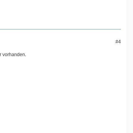
#4
er vorhanden.