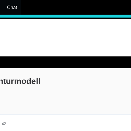
Chat
nturmodell
1:42