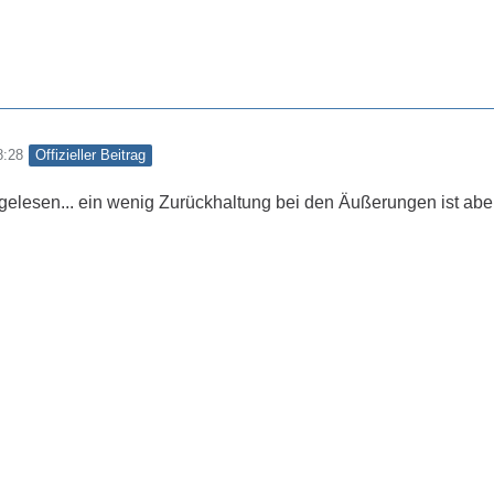
Offizieller Beitrag
8:28
l gelesen... ein wenig Zurückhaltung bei den Äußerungen ist ab