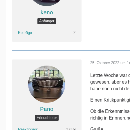
keno
Anfänger
Beiträge
2
25. Oktober 2022 um 1
Letzte Woche war de
gewesen, aber es h
habe noch nicht de
Einen Kritikpunkt g
Pano
Ob die Erkenntniss
Erleuchteter
richtig in Erinneru
Grüße
Reaktionen
3.859