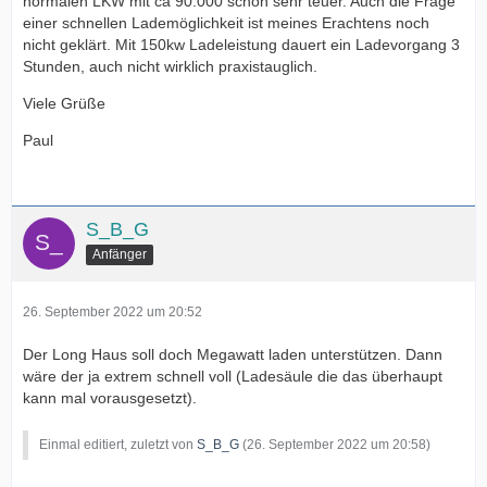
normalen LKW mit ca 90.000 schon sehr teuer. Auch die Frage
einer schnellen Lademöglichkeit ist meines Erachtens noch
nicht geklärt. Mit 150kw Ladeleistung dauert ein Ladevorgang 3
Stunden, auch nicht wirklich praxistauglich.
Viele Grüße
Paul
S_B_G
Anfänger
26. September 2022 um 20:52
Der Long Haus soll doch Megawatt laden unterstützen. Dann
wäre der ja extrem schnell voll (Ladesäule die das überhaupt
kann mal vorausgesetzt).
Einmal editiert, zuletzt von
S_B_G
(
26. September 2022 um 20:58
)