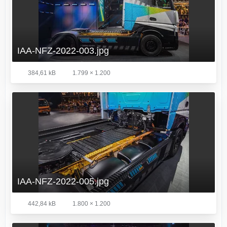
IAA-NFZ-2022-003.jpg
384,61 kB
1.799 × 1.200
IAA-NFZ-2022-005.jpg
442,84 kB
1.800 × 1.200