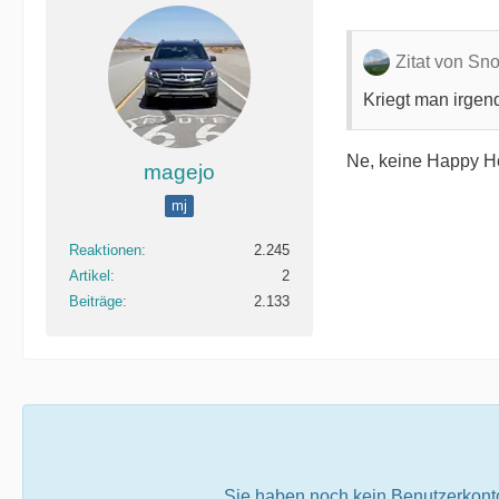
Zitat von Sn
Kriegt man irge
Ne, keine Happy 
magejo
mj
Reaktionen
2.245
Artikel
2
Beiträge
2.133
Sie haben noch kein Benutzerkont