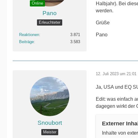
Online
Halbjahr). Bei dies
werden.
Pano
Erleuchteter
Grüße
Pano
Reaktionen
3.871
Beiträge
3.583
12. Juli 2023 um 21:01
Ja, USA und EQ SUVs
Edit: was einfach 
dagegen wirkt der 
Snoubort
Externer Inha
Meister
Inhalte von ext