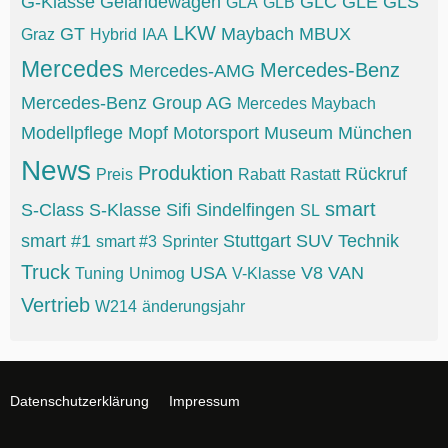
G-Klasse
Geländewagen
GLC
GLE
GLS
GLA
GLB
LKW
GT
Maybach
MBUX
Graz
Hybrid
IAA
Mercedes
Mercedes-Benz
Mercedes-AMG
Mercedes-Benz Group AG
Mercedes Maybach
Modellpflege
Mopf
Motorsport
Museum
München
News
Produktion
Rückruf
Preis
Rabatt
Rastatt
smart
S-Class
S-Klasse
Sifi
Sindelfingen
SL
smart #1
Stuttgart
SUV
Technik
smart #3
Sprinter
Truck
USA
V8
VAN
Tuning
Unimog
V-Klasse
Vertrieb
W214
änderungsjahr
Datenschutzerklärung
Impressum