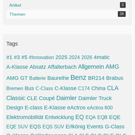
Artikel
0
Themen
38
Tags
#1
#3
#5
2025
4matic
#Innovation
2024
2026
Allgemein
AMG
A-Klasse
Absatz
Affalterbach
Benz
AMG GT
Baureihe
BR214
Brabus
Batterie
CLA
Bus
C-Klasse
China
Bremen
C-Class
C174
Classic
Daimler
CLE
Coupé
Daimler Truck
Design
E-class
E-Klasse
eActros
eActros 600
EQ
Elektromobilität
Entwicklung
EQE
EQA
EQB
EQS
Erlkönig
Events
G-Class
EQE SUV
EQS SUV