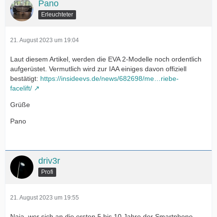
Pano
Erleuchteter
21. August 2023 um 19:04
Laut diesem Artikel, werden die EVA 2-Modelle noch ordentlich
aufgerüstet. Vermutlich wird zur IAA einiges davon offiziell
bestätigt:
https://insideevs.de/news/682698/me…riebe-
facelift/
Grüße
Pano
driv3r
Profi
21. August 2023 um 19:55
Naja, wer sich an die ersten 5 bis 10 Jahre der Smartphone-