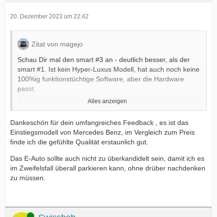
20. Dezember 2023 um 22:42
Zitat von magejo
Schau Dir mal den smart #3 an - deutlich besser, als der
smart #1. Ist kein Hyper-Luxus Modell, hat auch noch keine
100%ig funktionstüchtige Software, aber die Hardware
passt.
Alles anzeigen
Der smart #1 hat noch einige Punkte, die mich selbst
stören. Wenn ich auf die Testwagen zurückblicke, war ich
Dankeschön für dein umfangreiches Feedback , es ist das
an manchen Tagen schon lustlos
Einstiegsmodell von Mercedes Benz, im Vergleich zum Preis
finde ich die gefühlte Qualität erstaunlich gut.
- Bei Regen bei 140-160 km/h schafft es der
Scheibenwischer nicht, alles Wasser von der Fahrerseite zu
Das E-Auto sollte auch nicht zu überkandidelt sein, damit ich es
entfernen. Es blieb oft eine Wasserschicht übrig, da
im Zweifelsfall überall parkieren kann, ohne drüber nachdenken
vermutlich der Anpressdruck der Wischer zu gering ist.
zu müssen.
- Erkennung der Ladeklappenöffnung war buggy. Ein
Piepen mit "Ladeklappe offen" stellte ich mit einen
Tempotaschentuch an der Klappe selbst ab
- darf dann
Online