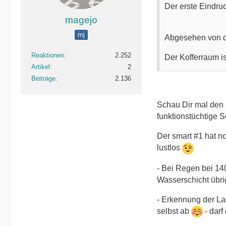
Der erste Eindruck
magejo
mj
Abgesehen von de
Reaktionen
2.252
Der Kofferraum is
Artikel
2
Beiträge
2.136
Schau Dir mal den s
funktionstüchtige S
Der smart #1 hat n
lustlos
- Bei Regen bei 140
Wasserschicht übrig
- Erkennung der La
selbst ab
- darf