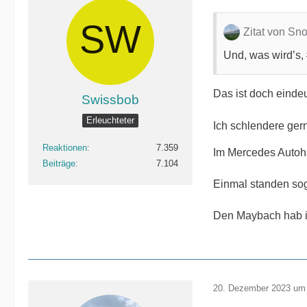
Zitat von Sn
Und, was wird’s
Das ist doch einde
Swissbob
Erleuchteter
Ich schlendere ger
Reaktionen
7.359
Im Mercedes Autoh
Beiträge
7.104
Einmal standen soga
Den Maybach hab ic
20. Dezember 2023 um