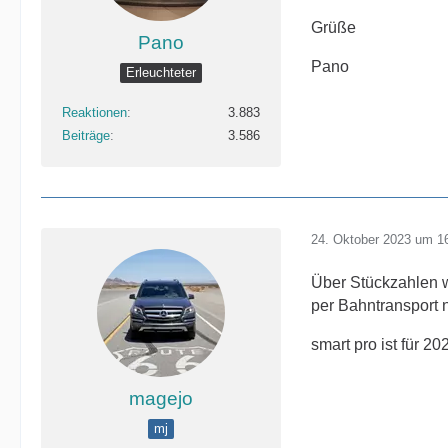
Grüße
Pano
Pano
Erleuchteter
Reaktionen
3.883
Beiträge
3.586
24. Oktober 2023 um 1
Über Stückzahlen w
per Bahntransport 
smart pro ist für 2
magejo
mj