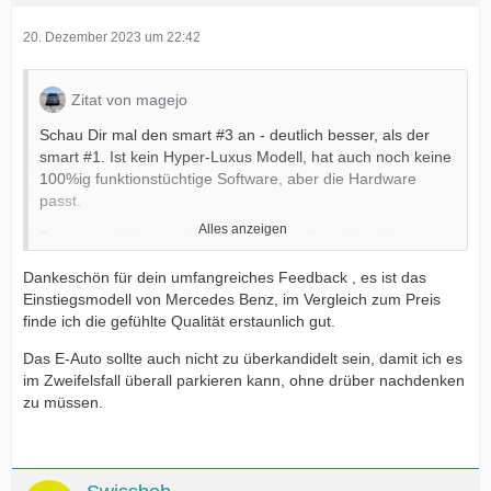
20. Dezember 2023 um 22:42
Zitat von magejo
Schau Dir mal den smart #3 an - deutlich besser, als der
smart #1. Ist kein Hyper-Luxus Modell, hat auch noch keine
100%ig funktionstüchtige Software, aber die Hardware
passt.
Alles anzeigen
Der smart #1 hat noch einige Punkte, die mich selbst
stören. Wenn ich auf die Testwagen zurückblicke, war ich
Dankeschön für dein umfangreiches Feedback , es ist das
an manchen Tagen schon lustlos
Einstiegsmodell von Mercedes Benz, im Vergleich zum Preis
finde ich die gefühlte Qualität erstaunlich gut.
- Bei Regen bei 140-160 km/h schafft es der
Scheibenwischer nicht, alles Wasser von der Fahrerseite zu
Das E-Auto sollte auch nicht zu überkandidelt sein, damit ich es
entfernen. Es blieb oft eine Wasserschicht übrig, da
im Zweifelsfall überall parkieren kann, ohne drüber nachdenken
vermutlich der Anpressdruck der Wischer zu gering ist.
zu müssen.
- Erkennung der Ladeklappenöffnung war buggy. Ein
Piepen mit "Ladeklappe offen" stellte ich mit einen
Tempotaschentuch an der Klappe selbst ab
- darf dann