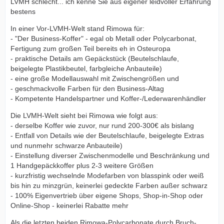
LVMH schlecht... ich kenne Sie aus eigener leidvoller Erfahrung
bestens
In einer Vor-LVMH-Welt stand Rimowa für:
- "Der Business-Koffer" - egal ob Metall oder Polycarbonat,
Fertigung zum großen Teil bereits eh in Osteuropa
- praktische Details am Gepäckstück (Beutelschlaufe,
beigelegte Plastikbeutel, farbgleiche Anbauteile)
- eine große Modellauswahl mit Zwischengrößen und
- geschmackvolle Farben für den Business-Altag
- Kompetente Handelspartner und Koffer-/Lederwarenhändler
Die LVMH-Welt sieht bei Rimowa wie folgt aus:
- derselbe Koffer wie zuvor, nur rund 200-300€ als bislang
- Entfall von Details wie der Beutelschlaufe, beigelegte Extras
und nunmehr schwarze Anbauteile)
- Einstellung diverser Zwischenmodelle und Beschränkung und
1 Handgepäckkoffer plus 2-3 weitere Größen
- kurzfristig wechselnde Modefarben von blasspink oder weiß
bis hin zu minzgrün, keinerlei gedeckte Farben außer schwarz
- 100% Eigenvertrieb über eigene Shops, Shop-in-Shop oder
Online-Shop - keinerlei Rabatte mehr
Als die letzten beiden Rimowa-Polycarbonate durch Bruch-