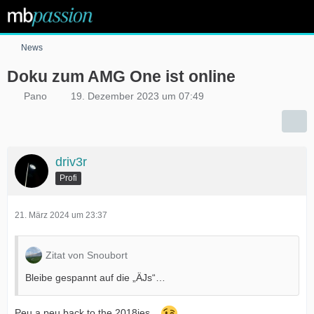
News
Doku zum AMG One ist online
Pano
19. Dezember 2023 um 07:49
driv3r
Profi
21. März 2024 um 23:37
Zitat von Snoubort
Bleibe gespannt auf die „ÄJs“…
Peu a peu back to the 2018ies...