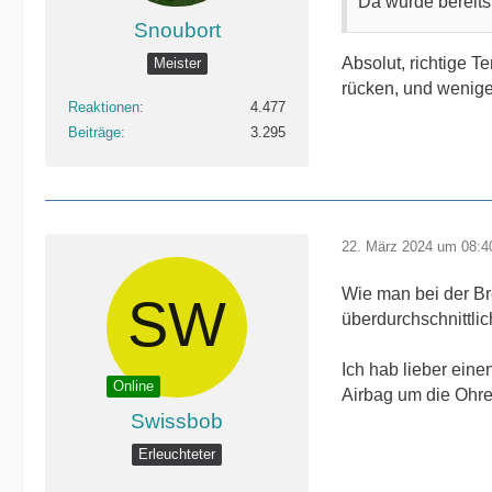
Da wurde bereits
Snoubort
Absolut, richtige 
Meister
rücken, und wenige
Reaktionen
4.477
Beiträge
3.295
22. März 2024 um 08:4
Wie man bei der Br
überdurchschnittlic
Ich hab lieber eine
Online
Airbag um die Ohren 
Swissbob
Erleuchteter