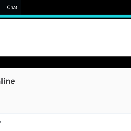
Chat
line
7