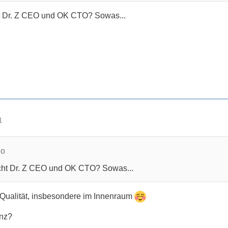
t Dr. Z CEO und OK CTO? Sowas...
1
no
cht Dr. Z CEO und OK CTO? Sowas...
Qualität, insbesondere im Innenraum
nz?