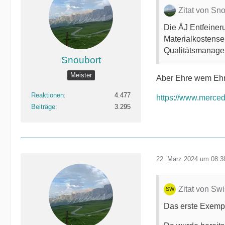
Zitat von Sn
Die ÄJ Entfeiner
Materialkostense
Qualitätsmanage
Snoubort
Meister
Aber Ehre wem Ehre
Reaktionen
4.477
https://www.merce
Beiträge
3.295
22. März 2024 um 08:3
Zitat von Sw
Das erste Exempla