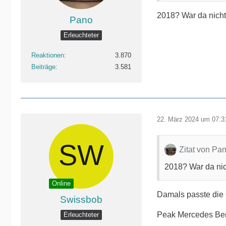
2018? War da nich
Pano
Erleuchteter
Reaktionen
3.870
Beiträge
3.581
22. März 2024 um 07:3
Zitat von Pa
2018? War da ni
Online
Damals passte die 
Swissbob
Peak Mercedes Be
Erleuchteter