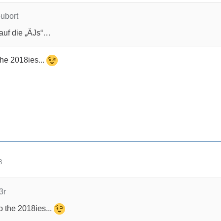
oubort
auf die „ÄJs“…
the 2018ies...
8
3r
o the 2018ies...