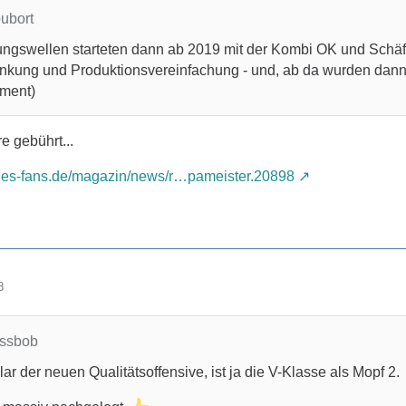
oubort
ungswellen starteten dann ab 2019 mit der Kombi OK und Schäfer
nkung und Produktionsvereinfachung - und, ab da wurden dan
ment)
 gebührt...
des-fans.de/magazin/news/r…pameister.20898
8
issbob
r der neuen Qualitätsoffensive, ist ja die V-Klasse als Mopf 2.