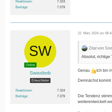
Reaktionen
7.324
Beiträge
7.079
22. März 2024 um 08:4
Zitat von Sn
Absolut, richtig
Online
Genau
Ich bin m
Swissbob
Demnächst kommt da
Erleuchteter
Reaktionen
7.324
Die Tendenz stimmt
Beiträge
7.079
weiterentwickelt w