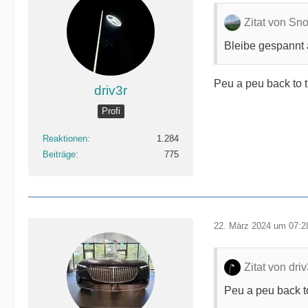
Zitat von Sn
Bleibe gespannt 
Peu a peu back to 
driv3r
Profi
Reaktionen
1.284
Beiträge
775
22. März 2024 um 07:2
Zitat von driv
Peu a peu back t