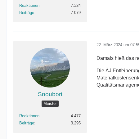
Reaktionen
7.324
Beiträge
7.079
22. März 2024 um 07:5
Damals hieß das no
Die ÄJ Entfeinerun
Materialkostensenk
Qualitätsmanageme
Snoubort
Meister
Reaktionen
4.477
Beiträge
3.295