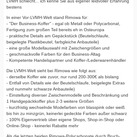
LVMH schlecht... ich kenne Sie aus eigener leidvoller Erfahrung
bestens
In einer Vor-LVMH-Welt stand Rimowa für:
- "Der Business-Koffer" - egal ob Metall oder Polycarbonat,
Fertigung zum großen Teil bereits eh in Osteuropa
- praktische Details am Gepäckstück (Beutelschlaufe,
beigelegte Plastikbeutel, farbgleiche Anbauteile)
- eine große Modellauswahl mit Zwischengrößen und
- geschmackvolle Farben für den Business-Altag
- Kompetente Handelspartner und Koffer-/Lederwarenhändler
Die LVMH-Welt sieht bei Rimowa wie folgt aus:
- derselbe Koffer wie zuvor, nur rund 200-300€ als bislang
- Entfall von Details wie der Beutelschlaufe, beigelegte Extras
und nunmehr schwarze Anbauteile)
- Einstellung diverser Zwischenmodelle und Beschränkung und
1 Handgepäckkoffer plus 2-3 weitere Größen
- kurzfristig wechselnde Modefarben von blasspink oder weiß
bis hin zu minzgrün, keinerlei gedeckte Farben außer schwarz
- 100% Eigenvertrieb über eigene Shops, Shop-in-Shop oder
Online-Shop - keinerlei Rabatte mehr
Als die letzten beiden Rimowa-Polycarbonate durch Bruch-