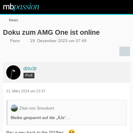
News
Doku zum AMG One ist online
Pano
19. Dezember 2023 um 07:49
driv3r
Profi
21. März 2024 um 23:37
Zitat von Snoubort
Bleibe gespannt auf die „ÄJs“…
Peu a peu back to the 2018ies...