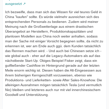
ausgesetzt
Ich bezweifle, dass man sich das Wissen für viel teures Geld in
China "kaufen" sollte. Es würde vielmehr ausreichen sich des
entsprechenden Personals zu bedienen. Zudem wird meiner
Meinung nach die Großwetterlage aus einem drastischen
Überangebot an Herstellern, Produktionskapazitäten und
planlosen Modellen aus China noch weiter anhalten, sodass
man der Sache mit einiger Vorsicht begegnen sollte, da nicht zu
erkennen ist, wer am Ende auch ggü. dem Kunden tatsächlich
das Rennen machen wird. - Und auch bei Chinesen setze ich -
wie global auch - eher auf die Legacy-Automakers als auf das
nächstbeste Start-Up. Obiges Beispiel Fisker zeigt, dass ein
gutfließender Cashflow im Hintergrund gerade auf der letzten
Meile enorm wichtig ist. Diesen haben die Alt-Eingesessen aus
ihrem bisherigen Kerngeschäft vorzuweisen, ebenso wie
Produktions- und Lieferketten- sowie After Sales-Knowhow. Die
alleinigen Ausnahmen mögen tatsächlich Tesla (und vermutlich
Nio) bleiben und letzteres auch nur mit viel innerchinesischem
Goodwill und Unterstützung.