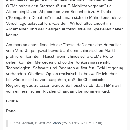
Man belässt es jedoch nicht beim üblichen "Die Deutschen
OEMs haben den Startschuß zur E-Mobilität verpennt" uä
Allgemeinplätzen. Abgesehen vom Seitenhieb zu E-Fuels
("Kleingarten-Debatten") macht man sich die Mühe konstruktive
Vorschläge aufzuzählen, was dem Wirtschaftsstandort im
Allgemeinen und der hiesigen Autoindustrie im Speziellen helfen
könnte.
Am markantesten finde ich die These, daß deutsche Hersteller
vom Verdrängungswettbewerb auf dem chinesischen Markt
profitieren könnten. Heisst, wenn chinesische OEMs Pleite
gehen könnten Mercedes und co die Konkursmasse inkl.
Technologien, Software und Patenten aufkaufen. Geld ist genug
vorhanden. Ob diese Option realistisch ist bezweifle ich eher.
Ich würde nicht davon ausgehen, daß die Chinesische
Regierung das zulassen würde. So heisst es zB, daß HiPhi evtl
vom einheimischen Rivalen Changan übernommen wird.
Grüße
Pano
Einmal editiert, zuletzt von
Pano
(
25. März 2024 um 11:38
)