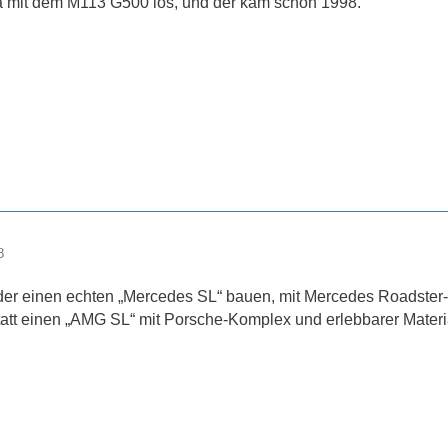
a mit dem M113 G500 los, und der kam schon 1998.
8
der einen echten „Mercedes SL“ bauen, mit Mercedes Roadster
tatt einen „AMG SL“ mit Porsche-Komplex und erlebbarer Mater