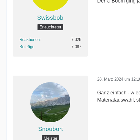
Der G Boom ging j
Swissbob
Erleuchteter
Reaktionen
7.328
Beiträge
7.087
28. März 2024 um 12:1
Ganz einfach - wie
Materialauswahl, s
Snoubort
Meister