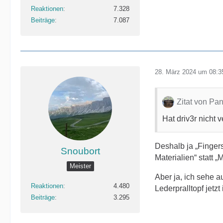
Reaktionen
7.328
Beiträge
7.087
28. März 2024 um 08:3
Zitat von Pa
Hat driv3r nicht
Deshalb ja „Fingers
Snoubort
Materialien“ statt
Meister
Aber ja, ich sehe a
Reaktionen
4.480
Lederpralltopf jetz
Beiträge
3.295