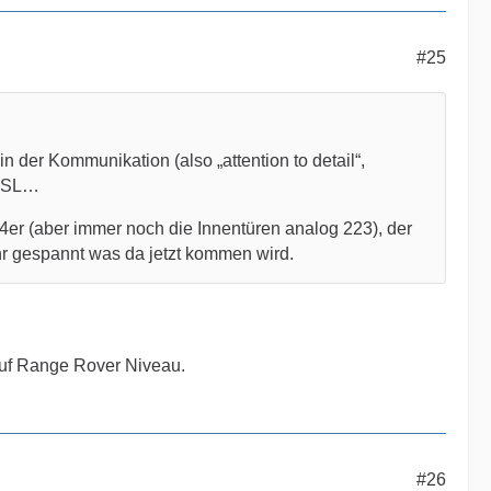
#25
n der Kommunikation (also „attention to detail“,
n SL…
214er (aber immer noch die Innentüren analog 223), der
sehr gespannt was da jetzt kommen wird.
 auf Range Rover Niveau.
#26