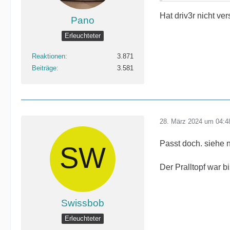
Hat driv3r nicht v
Pano
Erleuchteter
Reaktionen
3.871
Beiträge
3.581
28. März 2024 um 04:4
Passt doch. siehe 
Der Pralltopf war b
Swissbob
Erleuchteter