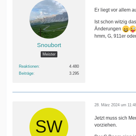
Er liegt vor allem 
Ist schon witzig da
Änderungen
hmm, G, 911er ode
Snoubort
Meister
Reaktionen
4.480
Beiträge
3.295
28. März 2024 um 11:4
Jetzt muss sich Me
vorziehen.