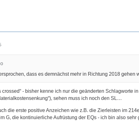
5
no
 versprochen, dass es demnächst mehr in Richtung 2018 gehen 
 crossed“ - bisher kenne ich nur die geänderten Schlagworte in d
 „Materialkostensenkung“), sehen muss ich noch den SL…
uch die erste positive Anzeichen wie z.B. die Zierleisten im 21
t im G, die kontinuierliche Aufrüstung der EQs - ich bin also se