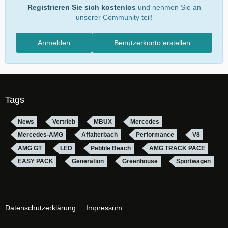
Registrieren Sie sich kostenlos
und nehmen Sie an
unserer Community teil!
Anmelden
Benutzerkonto erstellen
Tags
News
Vertrieb
MBUX
Mercedes
Mercedes-AMG
Affalterbach
Performance
V8
AMG GT
LED
Pebble Beach
AMG TRACK PACE
EASY PACK
Generation
Greenhouse
Sportwagen
Datenschutzerklärung
Impressum