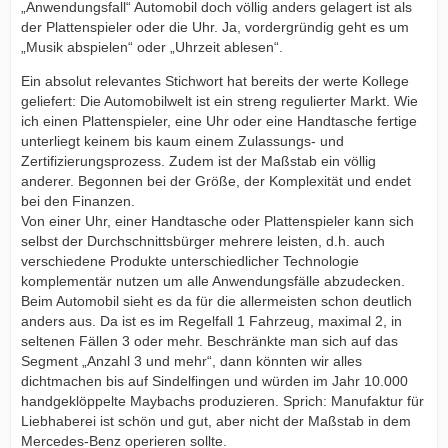
„Anwendungsfall“ Automobil doch völlig anders gelagert ist als
der Plattenspieler oder die Uhr. Ja, vordergründig geht es um
„Musik abspielen“ oder „Uhrzeit ablesen“.
Ein absolut relevantes Stichwort hat bereits der werte Kollege
geliefert: Die Automobilwelt ist ein streng regulierter Markt. Wie
ich einen Plattenspieler, eine Uhr oder eine Handtasche fertige
unterliegt keinem bis kaum einem Zulassungs- und
Zertifizierungsprozess. Zudem ist der Maßstab ein völlig
anderer. Begonnen bei der Größe, der Komplexität und endet
bei den Finanzen.
Von einer Uhr, einer Handtasche oder Plattenspieler kann sich
selbst der Durchschnittsbürger mehrere leisten, d.h. auch
verschiedene Produkte unterschiedlicher Technologie
komplementär nutzen um alle Anwendungsfälle abzudecken.
Beim Automobil sieht es da für die allermeisten schon deutlich
anders aus. Da ist es im Regelfall 1 Fahrzeug, maximal 2, in
seltenen Fällen 3 oder mehr. Beschränkte man sich auf das
Segment „Anzahl 3 und mehr“, dann könnten wir alles
dichtmachen bis auf Sindelfingen und würden im Jahr 10.000
handgeklöppelte Maybachs produzieren. Sprich: Manufaktur für
Liebhaberei ist schön und gut, aber nicht der Maßstab in dem
Mercedes-Benz operieren sollte.