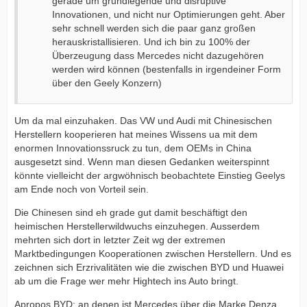
gerade um grundlegende und disruptive
Innovationen, und nicht nur Optimierungen geht. Aber
sehr schnell werden sich die paar ganz großen
herauskristallisieren. Und ich bin zu 100% der
Überzeugung dass Mercedes nicht dazugehören
werden wird können (bestenfalls in irgendeiner Form
über den Geely Konzern)
Um da mal einzuhaken. Das VW und Audi mit Chinesischen
Herstellern kooperieren hat meines Wissens ua mit dem
enormen Innovationssruck zu tun, dem OEMs in China
ausgesetzt sind. Wenn man diesen Gedanken weiterspinnt
könnte vielleicht der argwöhnisch beobachtete Einstieg Geelys
am Ende noch von Vorteil sein.
Die Chinesen sind eh grade gut damit beschäftigt den
heimischen Herstellerwildwuchs einzuhegen. Ausserdem
mehrten sich dort in letzter Zeit wg der extremen
Marktbedingungen Kooperationen zwischen Herstellern. Und es
zeichnen sich Erzrivalitäten wie die zwischen BYD und Huawei
ab um die Frage wer mehr Hightech ins Auto bringt.
Apropos BYD: an denen ist Mercedes über die Marke Denza