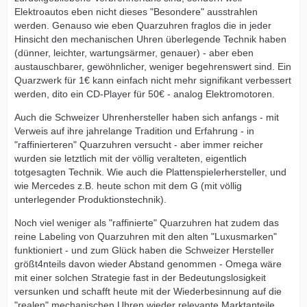
Elektroautos eben nicht dieses "Besondere" ausstrahlen
werden. Genauso wie eben Quarzuhren fraglos die in jeder
Hinsicht den mechanischen Uhren überlegende Technik haben
(dünner, leichter, wartungsärmer, genauer) - aber eben
austauschbarer, gewöhnlicher, weniger begehrenswert sind. Ein
Quarzwerk für 1€ kann einfach nicht mehr signifikant verbessert
werden, dito ein CD-Player für 50€ - analog Elektromotoren.
Auch die Schweizer Uhrenhersteller haben sich anfangs - mit
Verweis auf ihre jahrelange Tradition und Erfahrung - in
"raffinierteren" Quarzuhren versucht - aber immer reicher
wurden sie letztlich mit der völlig veralteten, eigentlich
totgesagten Technik. Wie auch die Plattenspielerhersteller, und
wie Mercedes z.B. heute schon mit dem G (mit völlig
unterlegender Produktionstechnik).
Noch viel weniger als "raffinierte" Quarzuhren hat zudem das
reine Labeling von Quarzuhren mit den alten "Luxusmarken"
funktioniert - und zum Glück haben die Schweizer Hersteller
größt4nteils davon wieder Abstand genommen - Omega wäre
mit einer solchen Strategie fast in der Bedeutungslosigkeit
versunken und schafft heute mit der Wiederbesinnung auf die
"realen" mechanischen Uhren wieder relevante Marktanteile.