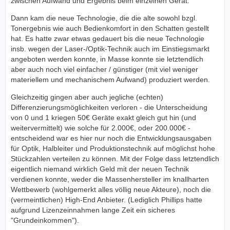
zwischen Aufwand und Ergebnis beim einzelnen Gerät.
Dann kam die neue Technologie, die die alte sowohl bzgl.
Tonergebnis wie auch Bedienkomfort in den Schatten gestellt
hat. Es hatte zwar etwas gedauert bis die neue Technologie
insb. wegen der Laser-/Optik-Technik auch im Einstiegsmarkt
angeboten werden konnte, in Masse konnte sie letztendlich
aber auch noch viel einfacher / günstiger (mit viel weniger
materiellem und mechanischem Aufwand) produziert werden.
Gleichzeitig gingen aber auch jegliche (echten)
Differenzierungsmöglichkeiten verloren - die Unterscheidung
von 0 und 1 kriegen 50€ Geräte exakt gleich gut hin (und
weitervermittelt) wie solche für 2.000€, oder 200.000€ -
entscheidend war es hier nur noch die Entwicklungsausgaben
für Optik, Halbleiter und Produktionstechnik auf möglichst hohe
Stückzahlen verteilen zu können. Mit der Folge dass letztendlich
eigentlich niemand wirklich Geld mit der neuen Technik
verdienen konnte, weder die Massenhersteller im knallharten
Wettbewerb (wohlgemerkt alles völlig neue Akteure), noch die
(vermeintlichen) High-End Anbieter. (Lediglich Phillips hatte
aufgrund Lizenzeinnahmen lange Zeit ein sicheres
"Grundeinkommen").