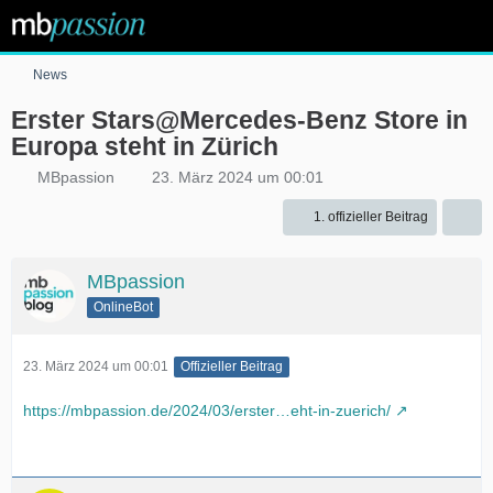
News
Erster Stars@Mercedes-Benz Store in
Europa steht in Zürich
MBpassion
23. März 2024 um 00:01
1. offizieller Beitrag
MBpassion
OnlineBot
23. März 2024 um 00:01
Offizieller Beitrag
https://mbpassion.de/2024/03/erster…eht-in-zuerich/