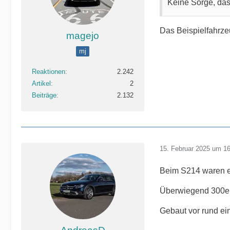
Keine Sorge, d
Das Beispielfahrzeu
magejo
mj
Reaktionen
2.242
Artikel
2
Beiträge
2.132
15. Februar 2025 um 1
Beim S214 waren e
Überwiegend 300e E
Gebaut vor rund ei