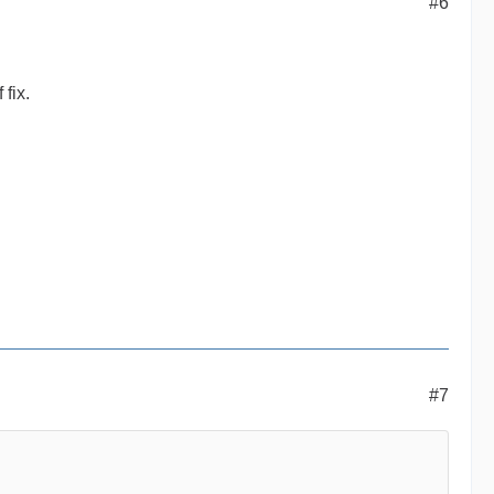
#6
fix.
#7