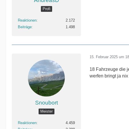
AndreasD
Profi
Reaktionen
2.172
Beiträge
1.498
15. Februar 2025 um 1
18 Fahrzeuge die je
werfen bringt ja nix
Snoubort
Meister
Reaktionen
4.459