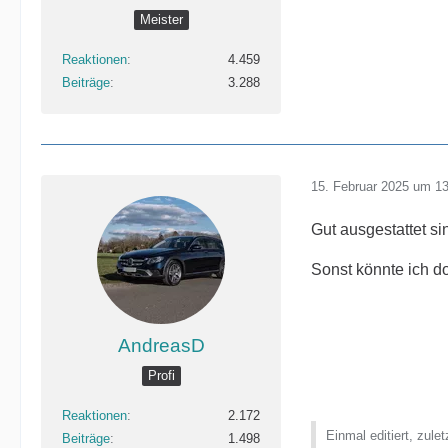
Meister
Reaktionen
4.459
Beiträge
3.288
15. Februar 2025 um 1
Gut ausgestattet si
Sonst könnte ich 
AndreasD
Profi
Reaktionen
2.172
Einmal editiert, zule
Beiträge
1.498