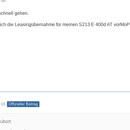
5:45
schnell gehen.
ich die Leasingübernahme für meinen S213 E 400d AT vorMoPf 
Offizieller Beitrag
6:01
oubort