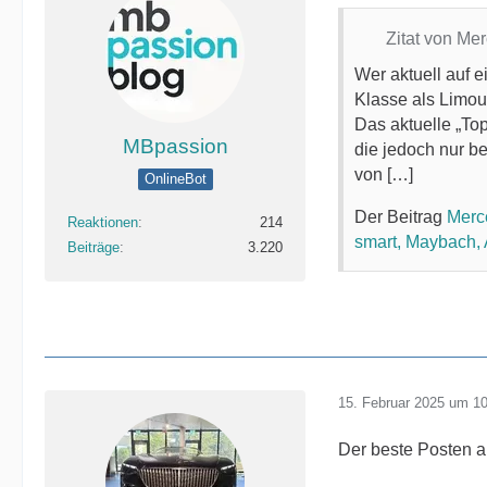
Zitat von M
Wer aktuell auf 
Klasse als Limou
Das aktuelle „To
MBpassion
die jedoch nur b
von […]
OnlineBot
Der Beitrag
Merc
Reaktionen
214
smart, Maybach
Beiträge
3.220
15. Februar 2025 um 1
Der beste Posten a