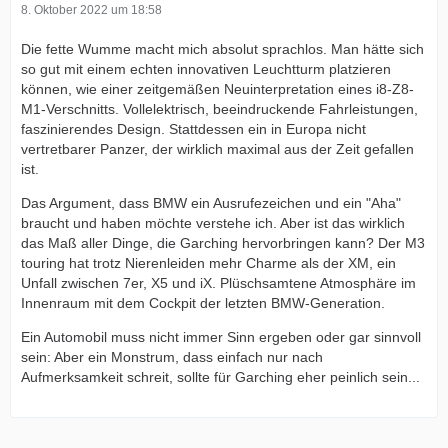
8. Oktober 2022 um 18:58
Die fette Wumme macht mich absolut sprachlos. Man hätte sich
so gut mit einem echten innovativen Leuchtturm platzieren
können, wie einer zeitgemäßen Neuinterpretation eines i8-Z8-
M1-Verschnitts. Vollelektrisch, beeindruckende Fahrleistungen,
faszinierendes Design. Stattdessen ein in Europa nicht
vertretbarer Panzer, der wirklich maximal aus der Zeit gefallen
ist.
Das Argument, dass BMW ein Ausrufezeichen und ein "Aha"
braucht und haben möchte verstehe ich. Aber ist das wirklich
das Maß aller Dinge, die Garching hervorbringen kann? Der M3
touring hat trotz Nierenleiden mehr Charme als der XM, ein
Unfall zwischen 7er, X5 und iX. Plüschsamtene Atmosphäre im
Innenraum mit dem Cockpit der letzten BMW-Generation.
Ein Automobil muss nicht immer Sinn ergeben oder gar sinnvoll
sein: Aber ein Monstrum, dass einfach nur nach
Aufmerksamkeit schreit, sollte für Garching eher peinlich sein...