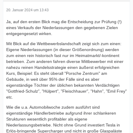
20. Januar 2024 um 13:43
Ja, auf den ersten Blick mag die Entscheidung zur Prüfung (!)
eines Verkaufs der Niederlassungen den gegebenen Zielen
entgegengesetzt wirken.
Mit Blick auf die Wettbewerbslandschaft zeigt sich zum einen:
Eigene Niederlassungen (in dieser Größenordnung) werden
zum einen rein historisch fast nur im Heimatmarkt/-kontinent
betrieben. Zum anderen fahren diverse Mittbewerber mit einer
nahezu reinen Handelsstrategie einen äußerst erfolgreichen
Kurs, Beispiel: Es steht überall "Porsche Zentrum" am
Gebäude, in weit über 95% der Fälle sind es aber
eigenständige Töchter der üblichen bekannten Verdächtigen
"Gottfried-Schulz", "Hülpert", "Fleischhauer", "Hahn", "Emil Frey"
etc.
Wie die u.a. Automobilwoche zudem ausführt sind
eigenständige Händlerbetriebe aufgrund ihrer schlankeren
Strukturen wesentlich profitabler als eigene
Niederlassungsbetriebe. Nicht ohne Grund investiert Tesla in
Erlös-bringende Supercharger und nicht in große Glaspaläste