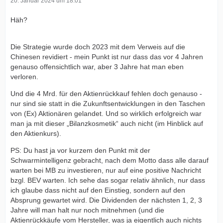
20. Januar 2024 um 18:01
Häh?
Die Strategie wurde doch 2023 mit dem Verweis auf die
Chinesen revidiert - mein Punkt ist nur dass das vor 4 Jahren
genauso offensichtlich war, aber 3 Jahre hat man eben
verloren.
Und die 4 Mrd. für den Aktienrückkauf fehlen doch genauso -
nur sind sie statt in die Zukunftsentwicklungen in den Taschen
von (Ex) Aktionären gelandet. Und so wirklich erfolgreich war
man ja mit dieser „Bilanzkosmetik“ auch nicht (im Hinblick auf
den Aktienkurs).
PS: Du hast ja vor kurzem den Punkt mit der
Schwarmintelligenz gebracht, nach dem Motto dass alle darauf
warten bei MB zu investieren, nur auf eine positive Nachricht
bzgl. BEV warten. Ich sehe das sogar relativ ähnlich, nur dass
ich glaube dass nicht auf den Einstieg, sondern auf den
Absprung gewartet wird. Die Dividenden der nächsten 1, 2, 3
Jahre will man halt nur noch mitnehmen (und die
Aktienrückkäufe vom Hersteller, was ja eigentlich auch nichts