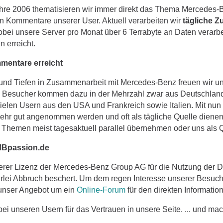
ahre 2006 thematisieren wir immer direkt das Thema Mercedes-
en Kommentare unserer User. Aktuell verarbeiten wir
tägliche Z
obei unsere Server pro Monat über 6 Terrabyte an Daten verarbe
n erreicht.
mentare erreicht
 und Tiefen in Zusammenarbeit mit Mercedes-Benz freuen wir un
Besucher kommen dazu in der Mehrzahl zwar aus Deutschland, 
vielen Usern aus den USA und Frankreich sowie Italien. Mit nun
ehr gut angenommen werden und oft als tägliche Quelle dienen.
e Themen meist tagesaktuell parallel übernehmen oder uns als
MBpassion.de
erer Lizenz der Mercedes-Benz Group AG für die Nutzung der 
erlei Abbruch beschert. Um dem regen Interesse unserer Besuc
 unser Angebot um ein
Online-Forum
für den direkten Informatio
i unseren Usern für das Vertrauen in unsere Seite. ... und mac