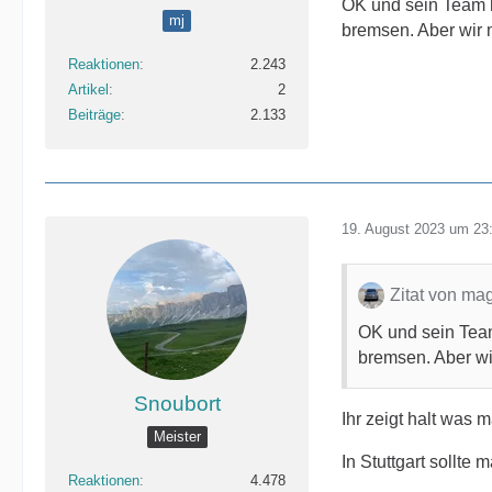
OK und sein Team ha
mj
bremsen. Aber wir
Reaktionen
2.243
Artikel
2
Beiträge
2.133
19. August 2023 um 23
Zitat von ma
OK und sein Team 
bremsen. Aber wi
Snoubort
Ihr zeigt halt was 
Meister
In Stuttgart sollte
Reaktionen
4.478