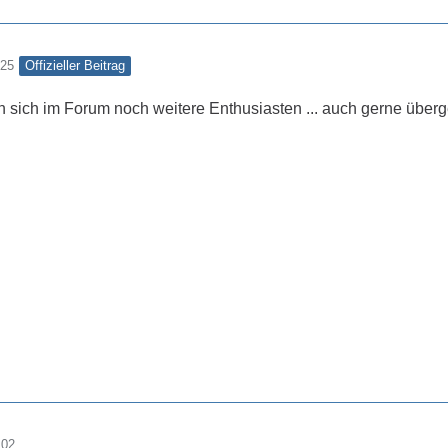
Offizieller Beitrag
:25
den sich im Forum noch weitere Enthusiasten ... auch gerne übe
:02