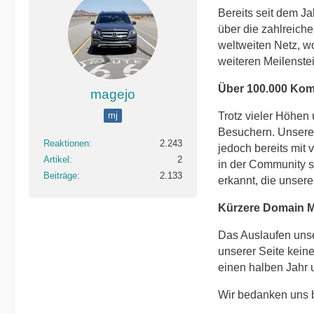
Bereits seit dem J
über die zahlreich
weltweiten Netz, w
weiteren Meilenstei
Über 100.000 Kom
magejo
mj
Trotz vieler Höhen
Besuchern. Unsere 
Reaktionen
2.243
jedoch bereits mit 
Artikel
2
in der Community s
Beiträge
2.133
erkannt, die unser
Kürzere Domain 
Das Auslaufen uns
unserer Seite kein
einen halben Jahr
Wir bedanken uns be